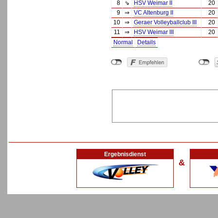
8
⇘
HSV Weimar II
20
9
⇒
VC Altenburg II
20
10
⇒
Geraer Volleyballclub III
20
11
⇒
HSV Weimar III
20
Normal
Details
Ergebnisdienst
&