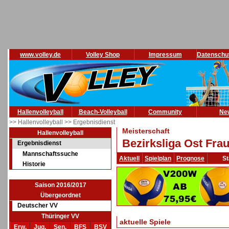
www.volley.de
Volley Shop
Impressum
Datenschu
Hallenvolleyball
Beach-Volleyball
Community
Ne
>> Hallenvolleyball
>> Ergebnisdienst
Meisterschaft
Hallenvolleyball
Bezirksliga Ost Fra
Ergebnisdienst
Mannschaftssuche
Aktuell
Spielplan
Prognose
St
Historie
Saison 2016/2017
Übergeordnet
Deutscher VV
Thüringer VV
aktuelle Spiele
Erw.
Jug.
Sen.
BFS
BSV