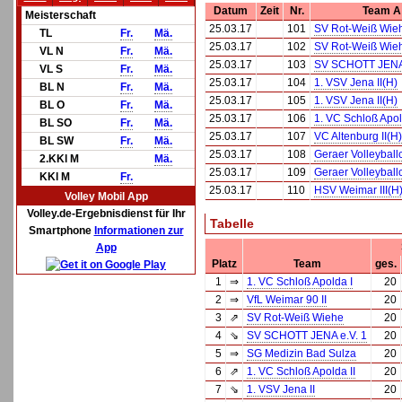
Datum
Zeit
Nr.
Team A
Meisterschaft
25.03.17
101
SV Rot-Weiß Wie
TL
Fr.
Mä.
25.03.17
102
SV Rot-Weiß Wie
VL N
Fr.
Mä.
25.03.17
103
SV SCHOTT JENA 
VL S
Fr.
Mä.
25.03.17
104
1. VSV Jena II(H)
BL N
Fr.
Mä.
25.03.17
105
1. VSV Jena II(H)
BL O
Fr.
Mä.
25.03.17
106
1. VC Schloß Apol
BL SO
Fr.
Mä.
25.03.17
107
VC Altenburg II(H)
BL SW
Fr.
Mä.
25.03.17
108
Geraer Volleyballc
2.KKl M
Mä.
25.03.17
109
Geraer Volleyballc
KKl M
Fr.
25.03.17
110
HSV Weimar III(H
Volley Mobil App
Volley.de-Ergebnisdienst für Ihr
Tabelle
Smartphone
Informationen zur
App
Platz
Team
ges.
1
⇒
1. VC Schloß Apolda I
20
2
⇒
VfL Weimar 90 II
20
3
⇗
SV Rot-Weiß Wiehe
20
4
⇘
SV SCHOTT JENA e.V. 1
20
5
⇒
SG Medizin Bad Sulza
20
6
⇗
1. VC Schloß Apolda II
20
7
⇘
1. VSV Jena II
20