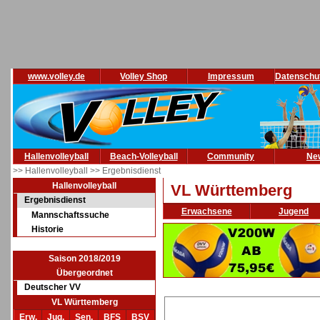
www.volley.de
Volley Shop
Impressum
Datenschu
Hallenvolleyball
Beach-Volleyball
Community
Ne
>> Hallenvolleyball
>> Ergebnisdienst
Hallenvolleyball
VL Württemberg
Ergebnisdienst
Erwachsene
Jugend
Mannschaftssuche
Historie
Saison 2018/2019
Übergeordnet
Deutscher VV
VL Württemberg
Erw.
Jug.
Sen.
BFS
BSV