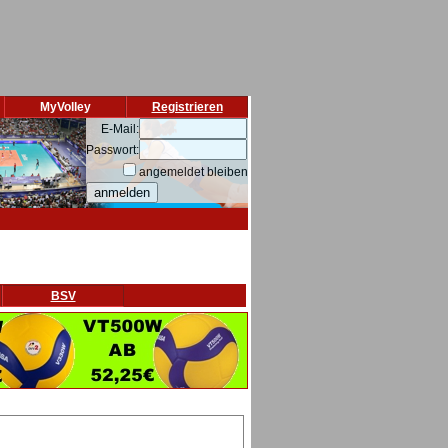
MyVolley
Registrieren
E-Mail:
Passwort:
angemeldet bleiben
BSV