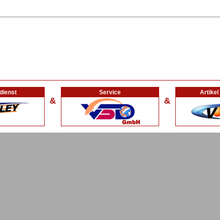
dienst
Service
Artike
&
&