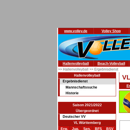
www.volley.de
Volley Shop
Hallenvolleyball
Beach-Volleyball
>> Hallenvolleyball
>> Ergebnisdienst
Hallenvolleyball
VL
Ergebnisdienst
E
Mannschaftssuche
Historie
Saison 2021/2022
Übergeordnet
Deutscher VV
VL Württemberg
Erw.
Jug.
Sen.
BFS
BSV