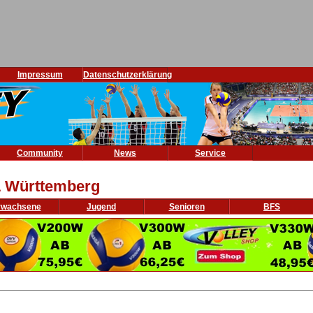
Impressum
Datenschutzerklärung
Community
News
Service
 Württemberg
rwachsene
Jugend
Senioren
BFS