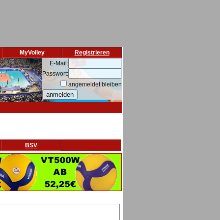
MyVolley
Registrieren
E-Mail:
Passwort:
angemeldet bleiben
BSV