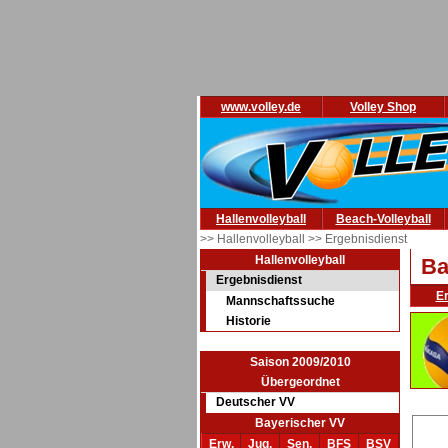
www.volley.de
Volley Shop
Hallenvolleyball
Beach-Volleyball
>> Hallenvolleyball
>> Ergebnisdienst
Hallenvolleyball
Ba
Ergebnisdienst
E
Mannschaftssuche
Historie
Saison 2009/2010
Übergeordnet
Deutscher VV
Bayerischer VV
Erw.
Jug.
Sen.
BFS
BSV