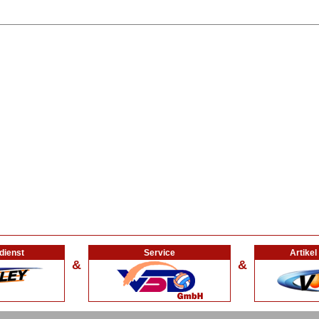
dienst
Service
Artike
&
&