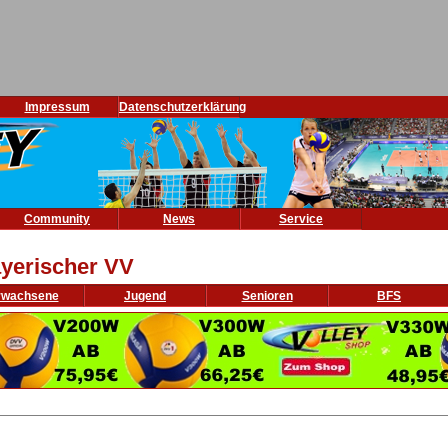
Impressum
Datenschutzerklärung
Community
News
Service
yerischer VV
rwachsene
Jugend
Senioren
BFS