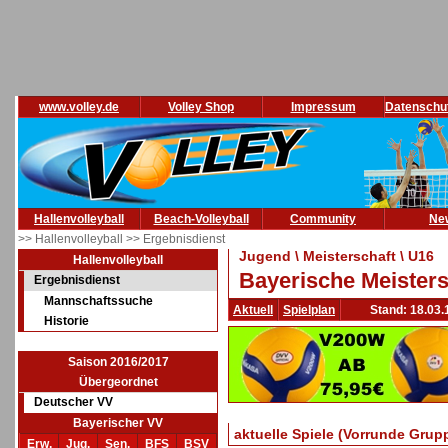
www.volley.de
Volley Shop
Impressum
Datenschu
Hallenvolleyball
Beach-Volleyball
Community
Ne
>> Hallenvolleyball
>> Ergebnisdienst
Jugend \ Meisterschaft \ U16
Hallenvolleyball
Bayerische Meisters
Ergebnisdienst
Mannschaftssuche
Aktuell
Spielplan
Stand: 18.03.
Historie
Saison 2016/2017
Übergeordnet
Deutscher VV
Bayerischer VV
aktuelle Spiele (Vorrunde Grup
Erw.
Jug.
Sen.
BFS
BSV