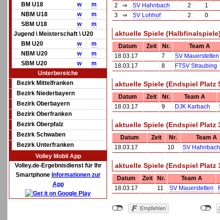
BM U18
w
m
2
⇒
SV Hahnbach
2
1
NBM U18
w
m
3
⇒
SV Lohhof
2
0
SBM U18
w
m
aktuelle Spiele (Halbfinalspiele
Jugend \ Meisterschaft \ U20
BM U20
w
m
Datum
Zeit
Nr.
Team A
NBM U20
w
m
18.03.17
7
SV Mauerstetten
SBM U20
w
m
18.03.17
8
FTSV Straubing
Unterbereiche
Bezirk Mittelfranken
aktuelle Spiele (Endspiel Platz 
Bezirk Niederbayern
Datum
Zeit
Nr.
Team A
Bezirk Oberbayern
18.03.17
9
DJK Karbach
Bezirk Oberfranken
Bezirk Oberpfalz
aktuelle Spiele (Endspiel Platz 
Bezirk Schwaben
Datum
Zeit
Nr.
Team A
Bezirk Unterfranken
18.03.17
10
SV Hahnbach
Volley Mobil App
aktuelle Spiele (Endspiel Platz 
Volley.de-Ergebnisdienst für Ihr
Smartphone
Informationen zur
Datum
Zeit
Nr.
Team A
App
18.03.17
11
SV Mauerstetten