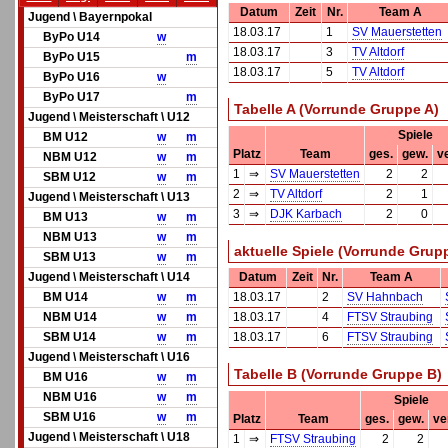
Datum
Zeit
Nr.
Team A
Jugend \ Bayernpokal
18.03.17
1
SV Mauerstetten
ByPo U14
w
18.03.17
3
TV Altdorf
ByPo U15
m
18.03.17
5
TV Altdorf
ByPo U16
w
ByPo U17
m
Tabelle A (Vorrunde Gruppe A)
Jugend \ Meisterschaft \ U12
Spiele
BM U12
w
m
Platz
Team
ges.
gew.
ve
NBM U12
w
m
1
⇒
SV Mauerstetten
2
2
SBM U12
w
m
2
⇒
TV Altdorf
2
1
Jugend \ Meisterschaft \ U13
3
⇒
DJK Karbach
2
0
BM U13
w
m
NBM U13
w
m
aktuelle Spiele (Vorrunde Grup
SBM U13
w
m
Jugend \ Meisterschaft \ U14
Datum
Zeit
Nr.
Team A
BM U14
w
m
18.03.17
2
SV Hahnbach
NBM U14
w
m
18.03.17
4
FTSV Straubing
SBM U14
w
m
18.03.17
6
FTSV Straubing
Jugend \ Meisterschaft \ U16
Tabelle B (Vorrunde Gruppe B)
BM U16
w
m
NBM U16
w
m
Spiele
SBM U16
w
m
Platz
Team
ges.
gew.
ver
Jugend \ Meisterschaft \ U18
1
⇒
FTSV Straubing
2
2