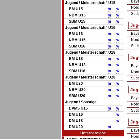
Baye
Jugend \ Meisterschaft \ U15
Nord
BM U15
m
w
Südb
NBM U15
m
w
SBM U15
m
w
Juge
Jugend \ Meisterschaft \ U16
Baye
BM U16
m
w
Nord
NBM U16
m
w
Südb
SBM U16
m
w
Jugend \ Meisterschaft \ U18
Juge
BM U18
m
w
NBM U18
m
w
Baye
SBM U18
m
w
Nord
Jugend \ Meisterschaft \ U20
Südb
BM U20
m
w
Juge
NBM U20
m
w
SBM U20
m
w
Baye
Jugend \ Sonstige
Nord
BVMS U15
m
w
Südb
DM U16
w
DM U18
w
Juge
DM U20
m
Baye
Unterbereiche
Nord