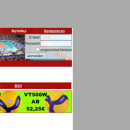
MyVolley
Registrieren
E-Mail:
Passwort:
angemeldet bleiben
BSV