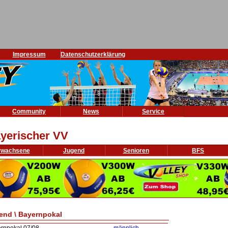
Impressum
Datenschutzerklärung
Community
News
Service
yerischer VV
rwachsene
Jugend
Senioren
BFS
end \ Bayernpokal