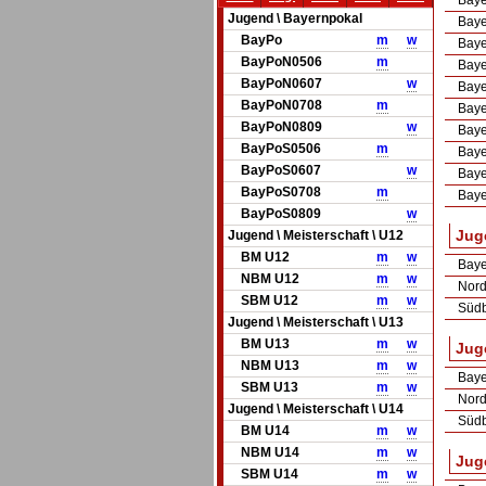
Baye
Jugend \ Bayernpokal
Baye
BayPo
m
w
Baye
BayPoN0506
m
Baye
BayPoN0607
w
Baye
BayPoN0708
m
Baye
BayPoN0809
w
Baye
BayPoS0506
m
Baye
BayPoS0607
w
Baye
BayPoS0708
m
Baye
BayPoS0809
w
Juge
Jugend \ Meisterschaft \ U12
BM U12
m
w
Baye
NBM U12
m
w
Nord
SBM U12
m
w
Südb
Jugend \ Meisterschaft \ U13
BM U13
m
w
Juge
NBM U13
m
w
Baye
SBM U13
m
w
Nord
Jugend \ Meisterschaft \ U14
Südb
BM U14
m
w
NBM U14
m
w
Juge
SBM U14
m
w