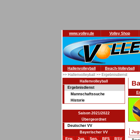
www.volley.de
Volley Shop
Hallenvolleyball
Beach-Volleyball
>> Hallenvolleyball
>> Ergebnisdienst
Hallenvolleyball
Ba
Ergebnisdienst
E
Mannschaftssuche
Historie
Saison 2021/2022
Übergeordnet
Deutscher VV
Jug
Bayerischer VV
Erw.
Jug.
Sen.
BFS
BSV