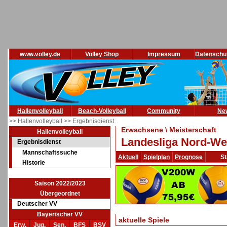
www.volley.de
Volley Shop
Impressum
Datenschu
Hallenvolleyball
Beach-Volleyball
Community
Ne
>> Hallenvolleyball
>> Ergebnisdienst
Erwachsene \ Meisterschaft
Hallenvolleyball
Landesliga Nord-We
Ergebnisdienst
Mannschaftssuche
Aktuell
Spielplan
Prognose
St
Historie
Saison 2022/2023
Übergeordnet
Deutscher VV
Bayerischer VV
aktuelle Spiele
Erw.
Jug.
Sen.
BFS
BSV