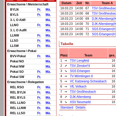
Datum
Zeit
Nr.
Team A
Erwachsene \ Meisterschaft
18.03.23
14:00
67
TSV Großheubac
BYLN
Fr.
Mä.
18.03.23
14:00
68
TSV Großheubac
BYLS
Fr.
Mä.
18.03.23
14:00
69
DJK Allersberg(H
3. L O AbR
Mä.
18.03.23
14:00
70
DJK Allersberg(H
LLNO
Fr.
Mä.
18.03.23
14:00
71
SGS Erlangen(H
3. L O AufR
Mä.
18.03.23
14:00
72
SGS Erlangen(H
LLNW
Fr.
Mä.
LLSO
Fr.
Mä.
Tabelle
LLSW
Fr.
Mä.
Erwachsene \ Pokal
Platz
Team
ges.
BVV-Pokal
Fr.
Mä.
1
⇒
TSV Lengfeld
16
Pokal NO
Mä.
2
⇗
TSV Zirndorf II
16
Pokal NW
Mä.
3
⇘
SGS Erlangen
16
Pokal SO
Fr.
Mä.
4
⇒
TV Mömlingen II
16
Pokal SW
Fr.
5
⇒
VC Katzwang-Schwabach
16
Erwachsene \ Relegation
6
⇒
VfL Volkach
16
REL RSO
Fr.
Mä.
7
⇒
TSV Großheubach
16
REL BYLN
Fr.
Mä.
8
⇗
DJK Allersberg
16
REL BYLS
Fr.
Mä.
9
⇘
ASV Neumarkt
16
REL LLNO
Fr.
Mä.
Standard
Details
REL LLNW
Fr.
Mä.
REL LLSO
Fr.
Mä.