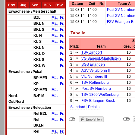
Datum
Zeit
Nr.
Team A
Erw.
Jug.
Sen.
BFS
BSV
15.03.14
14:00
Post SV Nürnber
Erwachsene \ Meisterschaft
15.03.14
14:00
Post SV Nürnber
BZL
Mä.
Fr.
15.03.14
14:00
FSV Erlangen-Br
BKL N
Mä.
Fr.
BKL S
Mä.
Fr.
Tabelle
KL N
Mä.
Fr.
S
KL S
Mä.
Fr.
Platz
Team
ges.
KKL N
Fr.
1
⇒
TSV Zirndorf
16
KKL O
Fr.
2
⇗
VG Baiersd./Marloffstein
16
KKL S
Fr.
3
⇘
SGS Erlangen
16
KKL W
Fr.
4
⇘
ASV Veitsbronn II
16
Erwachsene \ Pokal
5
⇘
VfL Nürnberg III
16
BP MFR
Mä.
Fr.
6
⇒
TSV Rothenburg
16
KP
Fr.
7
⇗
Post SV Nürnberg
16
KP MFR
Mä.
8
⇘
TSV 1860 Weißenburg
16
Nord-
BzP M
Mä.
9
⇒
FSV Erlangen-Bruck
16
Ost/Nord
Standard
Details
Erwachsene \ Relegation
Rel BZL
Mä.
Fr.
Rel
Mä.
Fr.
BKLN
Rel
Mä.
Fr.