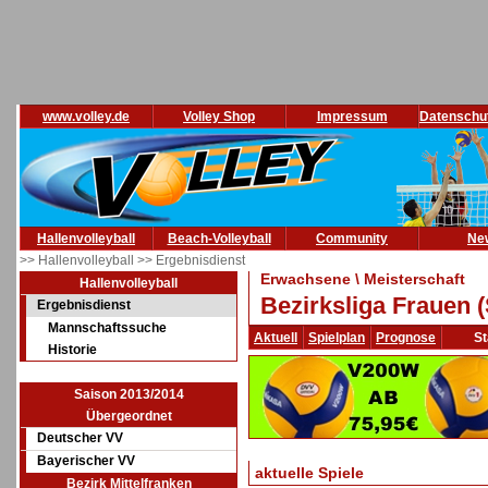
www.volley.de
Volley Shop
Impressum
Datenschu
Hallenvolleyball
Beach-Volleyball
Community
Ne
>> Hallenvolleyball
>> Ergebnisdienst
Erwachsene \ Meisterschaft
Hallenvolleyball
Bezirksliga Frauen 
Ergebnisdienst
Mannschaftssuche
Aktuell
Spielplan
Prognose
St
Historie
Saison 2013/2014
Übergeordnet
Deutscher VV
Bayerischer VV
aktuelle Spiele
Bezirk Mittelfranken