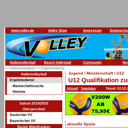
www.volley.de
Volley Shop
Impressum
Datenschu
Hallenvolleyball
Beach-Volleyball
Community
Ne
>> Hallenvolleyball
>> Ergebnisdienst
Jugend \ Meisterschaft \ U12
Hallenvolleyball
U12 Qualifikation zu
Ergebnisdienst
Mannschaftssuche
Aktuell
Spielplan
Stand: 02.02.
Historie
Saison 2019/2020
Übergeordnet
Deutscher VV
Bayerischer VV
aktuelle Spiele
Bezirk Mittelfranken