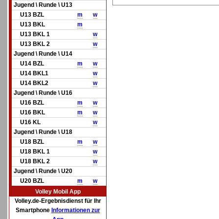
Jugend \ Runde \ U13
U13 BZL
m
w
U13 BKL
m
U13 BKL 1
w
U13 BKL 2
w
Jugend \ Runde \ U14
U14 BZL
m
w
U14 BKL1
w
U14 BKL2
w
Jugend \ Runde \ U16
U16 BZL
m
w
U16 BKL
m
w
U16 KL
w
Jugend \ Runde \ U18
U18 BZL
m
w
U18 BKL 1
w
U18 BKL 2
w
Jugend \ Runde \ U20
U20 BZL
m
w
Volley Mobil App
Volley.de-Ergebnisdienst für Ihr
Smartphone
Informationen zur