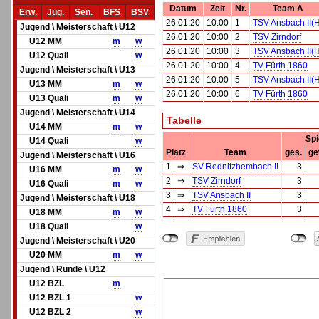
Datum
Zeit
Nr.
Team A
Erw.
Jug.
Sen.
BFS
BSV
26.01.20
10:00
1
TSV Ansbach II(
Jugend \ Meisterschaft \ U12
26.01.20
10:00
2
TSV Zirndorf
U12 MM
m
w
26.01.20
10:00
3
TSV Ansbach II(
U12 Quali
w
26.01.20
10:00
4
TV Fürth 1860
Jugend \ Meisterschaft \ U13
26.01.20
10:00
5
TSV Ansbach II(
U13 MM
m
w
26.01.20
10:00
6
TV Fürth 1860
U13 Quali
m
w
Jugend \ Meisterschaft \ U14
Tabelle
U14 MM
m
w
Spi
U14 Quali
w
Platz
Team
ges.
ge
Jugend \ Meisterschaft \ U16
1
⇒
SV Rednitzhembach II
3
U16 MM
m
w
2
⇒
TSV Zirndorf
3
U16 Quali
m
w
3
⇒
TSV Ansbach II
3
Jugend \ Meisterschaft \ U18
4
⇒
TV Fürth 1860
3
U18 MM
m
w
U18 Quali
w
Jugend \ Meisterschaft \ U20
U20 MM
m
w
Jugend \ Runde \ U12
U12 BZL
m
U12 BZL 1
w
U12 BZL 2
w