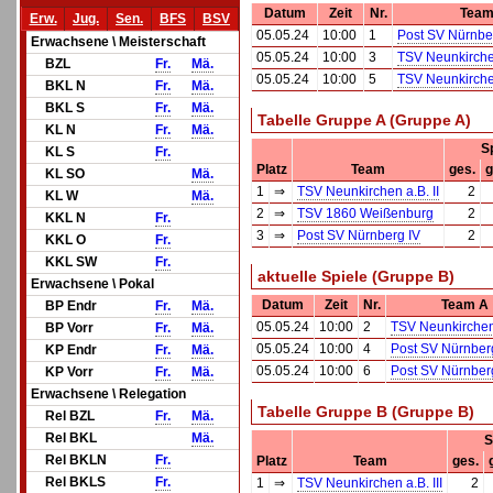
Datum
Zeit
Nr.
Team
Erw.
Jug.
Sen.
BFS
BSV
05.05.24
10:00
1
Post SV Nürnbe
Erwachsene \ Meisterschaft
05.05.24
10:00
3
TSV Neunkirchen
BZL
Fr.
Mä.
05.05.24
10:00
5
TSV Neunkirchen
BKL N
Fr.
Mä.
BKL S
Fr.
Mä.
Tabelle Gruppe A (Gruppe A)
KL N
Fr.
Mä.
S
KL S
Fr.
Platz
Team
ges.
g
KL SO
Mä.
1
⇒
TSV Neunkirchen a.B. II
2
KL W
Mä.
2
⇒
TSV 1860 Weißenburg
2
KKL N
Fr.
3
⇒
Post SV Nürnberg IV
2
KKL O
Fr.
KKL SW
Fr.
aktuelle Spiele (Gruppe B)
Erwachsene \ Pokal
Datum
Zeit
Nr.
Team A
BP Endr
Fr.
Mä.
05.05.24
10:00
2
TSV Neunkirchen 
BP Vorr
Fr.
Mä.
05.05.24
10:00
4
Post SV Nürnberg
KP Endr
Fr.
Mä.
05.05.24
10:00
6
Post SV Nürnberg
KP Vorr
Fr.
Mä.
Erwachsene \ Relegation
Tabelle Gruppe B (Gruppe B)
Rel BZL
Fr.
Mä.
Rel BKL
Mä.
S
Rel BKLN
Fr.
Platz
Team
ges.
Rel BKLS
Fr.
1
⇒
TSV Neunkirchen a.B. III
2