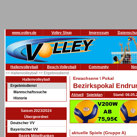
www.volley.de
Volley Shop
Impressum
Datenschu
Hallenvolleyball
Beach-Volleyball
Community
Ne
>> Hallenvolleyball
>> Ergebnisdienst
Erwachsene \ Pokal
Hallenvolleyball
Bezirkspokal Endru
Ergebnisdienst
Mannschaftssuche
Aktuell
Spielplan
Stand: 06.05.
Historie
Saison 2023/2024
Übergeordnet
Deutscher VV
Bayerischer VV
aktuelle Spiele (Gruppe A)
Bezirk Mittelfranken