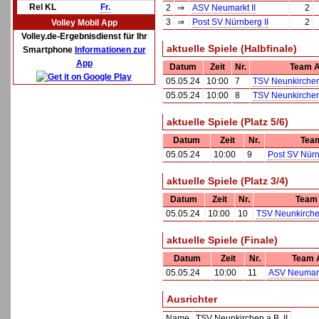
Rel KL
Fr.
2
⇒
ASV Neumarkt II
2
3
⇒
Post SV Nürnberg II
2
Volley Mobil App
Volley.de-Ergebnisdienst für Ihr
aktuelle Spiele (Halbfinale)
Smartphone
Informationen zur
App
Datum
Zeit
Nr.
Team 
05.05.24
10:00
7
TSV Neunkirchen 
05.05.24
10:00
8
TSV Neunkirchen 
aktuelle Spiele (Platz 5/6)
Datum
Zeit
Nr.
Tea
05.05.24
10:00
9
Post SV Nürn
aktuelle Spiele (Platz 3/4)
Datum
Zeit
Nr.
Team
05.05.24
10:00
10
TSV Neunkirchen
aktuelle Spiele (Finale)
Datum
Zeit
Nr.
Team 
05.05.24
10:00
11
ASV Neumark
Ausrichter
Name
TSV Neunkirchen a.B. II