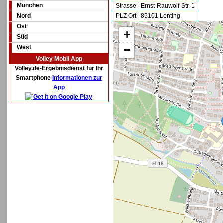
München
Strasse
Ernst-Rauwolf-Str. 1
Nord
PLZ Ort
85101 Lenting
Ost
+
Süd
West
−
Volley Mobil App
Volley.de-Ergebnisdienst für Ihr
Smartphone
Informationen zur
App