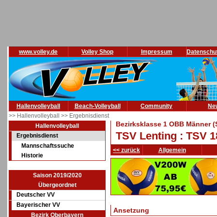
www.volley.de
Volley Shop
Impressum
Datenschu
Hallenvolleyball
Beach-Volleyball
Community
Ne
>> Hallenvolleyball
>> Ergebnisdienst
Bezirksklasse 1 OBB Männer (
Hallenvolleyball
TSV Lenting : TSV 1
Ergebnisdienst
Mannschaftssuche
<< zurück
Allgemein
Historie
Saison 2019/2020
Übergeordnet
Deutscher VV
Bayerischer VV
Ansetzung
Bezirk Oberbayern