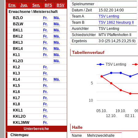
Spielnummer
Erw.
Jug.
Sen.
BFS
BSV
Datum / Zeit
15.02.20 14:00
Erwachsene \ Meisterschaft
Team A
TSV Lenting
BZLO
Fr.
Mä.
Team B
TSV 1862 Neuburg II
BZLW
Fr.
Mä.
Ausrichter
TSV Lenting
BKL1
Fr.
Mä.
Schiedsrichter
MTV Pfaffenhofen II
BKL2
Fr.
Mä.
Ergebnis
3:0 (25:14,25:23,25:9)
BKL3
Fr.
Mä.
BKL4
Fr.
Mä.
Tabellenverlauf
KL1
Fr.
Mä.
KL2/3
Mä.
TSV Lenting
KL2
Fr.
KL3
Fr.
KL4
Fr.
Mä.
5
KL5
Fr.
KL6
Fr.
KL7
Fr.
10
KL8
Fr.
KKL1
Fr.
05.10.
19.10.
0
12.10.
02.11.
KKL2O
Fr.
KKL3MW
Fr.
Halle
Unterbereiche
Chiemgau
Name
Mehrzweckhalle