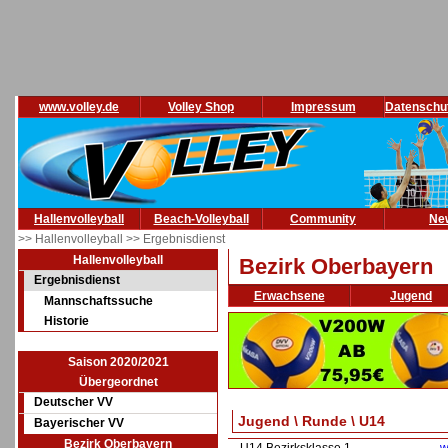
www.volley.de
Volley Shop
Impressum
Datenschu
Hallenvolleyball
Beach-Volleyball
Community
Ne
>> Hallenvolleyball
>> Ergebnisdienst
Hallenvolleyball
Bezirk Oberbayern
Ergebnisdienst
Erwachsene
Jugend
Mannschaftssuche
Historie
Saison 2020/2021
Übergeordnet
Deutscher VV
Jugend \ Runde \ U14
Bayerischer VV
Bezirk Oberbayern