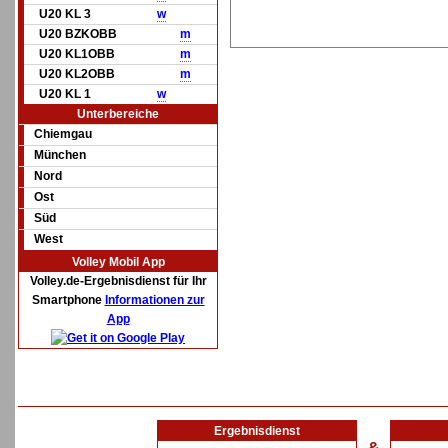
U20 KL 3
w
U20 BZKOBB
m
U20 KL1OBB
m
U20 KL2OBB
m
U20 KL 1
w
Unterbereiche
Chiemgau
München
Nord
Ost
Süd
West
Volley Mobil App
Volley.de-Ergebnisdienst für Ihr
Smartphone
Informationen zur
App
Ergebnisdienst