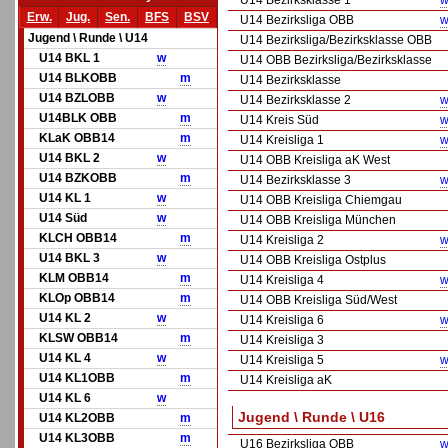
U14 Bezirksklasse 1
w
Erw.
Jug.
Sen.
BFS
BSV
U14 Bezirksliga OBB
w
Jugend \ Runde \ U14
U14 Bezirksliga/Bezirksklasse OBB
U14 BKL 1
w
U14 OBB Bezirksliga/Bezirksklasse
U14 BLKOBB
m
U14 Bezirksklasse
U14 BZLOBB
w
U14 Bezirksklasse 2
w
U14BLK OBB
m
U14 Kreis Süd
w
KLaK OBB14
m
U14 Kreisliga 1
w
U14 BKL 2
w
U14 OBB Kreisliga aK West
U14 BZKOBB
m
U14 Bezirksklasse 3
w
U14 KL 1
w
U14 OBB Kreisliga Chiemgau
U14 Süd
w
U14 OBB Kreisliga München
KLCH OBB14
m
U14 Kreisliga 2
w
U14 BKL 3
w
U14 OBB Kreisliga Ostplus
KLM OBB14
m
U14 Kreisliga 4
w
KLOp OBB14
m
U14 OBB Kreisliga Süd/West
U14 KL 2
w
U14 Kreisliga 6
w
KLSW OBB14
m
U14 Kreisliga 3
U14 KL 4
w
U14 Kreisliga 5
w
U14 KL1OBB
m
U14 Kreisliga aK
U14 KL 6
w
Jugend \ Runde \ U16
U14 KL2OBB
m
U14 KL3OBB
m
U16 Bezirksliga OBB
w