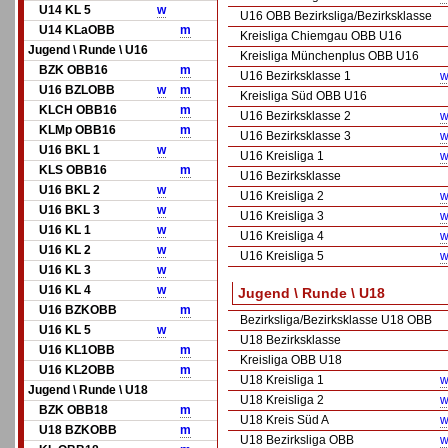
U14 KL 5
w
U16 OBB Bezirksliga/Bezirksklasse
U14 KLaOBB
m
Kreisliga Chiemgau OBB U16
Jugend \ Runde \ U16
Kreisliga Münchenplus OBB U16
BZK OBB16
m
U16 Bezirksklasse 1
w
U16 BZLOBB
w
m
Kreisliga Süd OBB U16
KLCH OBB16
m
U16 Bezirksklasse 2
w
KLMp OBB16
m
U16 Bezirksklasse 3
w
U16 BKL 1
w
U16 Kreisliga 1
w
KLS OBB16
m
U16 Bezirksklasse
U16 BKL 2
w
U16 Kreisliga 2
w
U16 BKL 3
w
U16 Kreisliga 3
w
U16 KL 1
w
U16 Kreisliga 4
w
U16 KL 2
w
U16 Kreisliga 5
w
U16 KL 3
w
U16 KL 4
w
Jugend \ Runde \ U18
U16 BZKOBB
m
Bezirksliga/Bezirksklasse U18 OBB
U16 KL 5
w
U18 Bezirksklasse
U16 KL1OBB
m
Kreisliga OBB U18
U16 KL2OBB
m
U18 Kreisliga 1
w
Jugend \ Runde \ U18
U18 Kreisliga 2
w
BZK OBB18
m
U18 Kreis Süd A
w
U18 BZKOBB
m
U18 Bezirksliga OBB
w