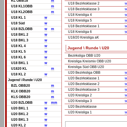
KL OBB18
m
U18 Bezirksklasse 2
w
U18 KL1OBB
m
U18 Bezirksklasse 3
w
U18 KL2OBB
m
U18 Kreisliga 4
w
U18 KL 1
w
U18 Kreisliga 5
w
U18 Süd
w
U18 Bezirksklasse 1
w
U18 BZLOBB
w
m
U18 Kreisliga 6
w
U18 BKL 2
w
U18/20 Kreisliga aK
U18 BKL 3
w
U18 KL 4
w
Jugend \ Runde \ U20
U18 KL 5
w
Bezirksliga OBB U20
U18 KL 6
w
Kreisliga Kreismix OBB U20
U18 BKL 1
w
Kreisliga Süd OBB U20
U1820 KL
m
U20 Bezirksliga OBB
w
U18 KL 2
w
U20 Bezirksklasse 1
w
Jugend \ Runde \ U20
U20 Bezirksklasse 2
w
BZL OBB20
m
U20 Bezirksklasse 3
w
KLX OBB20
m
U20 Kreisliga 2
w
KLS OBB20
m
U20 Kreisliga 3
w
U20 BZLOBB
w
m
m
U20 Bezirksklasse
U20 BKL 1
w
U20 Kreisliga 1
w
U20 BKL 2
w
U20 BKL 3
w
U20 KL 2
w