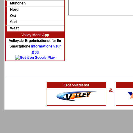
München
Nord
Ost
Süd
West
Volley Mobil App
Volley.de-Ergebnisdienst für Ihr
Smartphone
Informationen zur
App
Ergebnisdienst
&