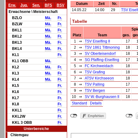
Datum
Zeit
Nr.
T
Erw.
Jug.
Sen.
BFS
BSV
14.05.22
14:00
29
TSV Eiself
Erwachsene \ Meisterschaft
BZLO
Mä.
Fr.
Tabelle
BZLW
Mä.
Fr.
Spi
BKL1
Mä.
Fr.
Platz
Team
ges.
ge
BKL2
Mä.
Fr.
1
⇒
TSV Eiselfing II
17
BKL3
Mä.
Fr.
2
⇒
TSV 1861 Tittmoning
18
BKL4
Mä.
Fr.
3
⇒
SV Oberteisendorf
18
KL1
Fr.
4
⇒
SG Pfaffing-Eiselfing
17
KL1 OBB
Mä.
5
⇒
FC Kirchweidach
18
KL2
Mä.
Fr.
6
⇒
TSV Grafing
18
KL3
Mä.
Fr.
7
⇒
ATSV Kirchseeon
18
KL4
Mä.
Fr.
8
⇒
TSV Palling
17
KL5
Fr.
9
⇒
TSV Bergen
17
KL6
Fr.
10
⇒
SV W.-Burghausen II
18
KL7
Fr.
Standard
Details
KL8
Fr.
KKL1
Fr.
KKL2W
Fr.
KKL 3 OBB
Fr.
Unterbereiche
Chiemgau