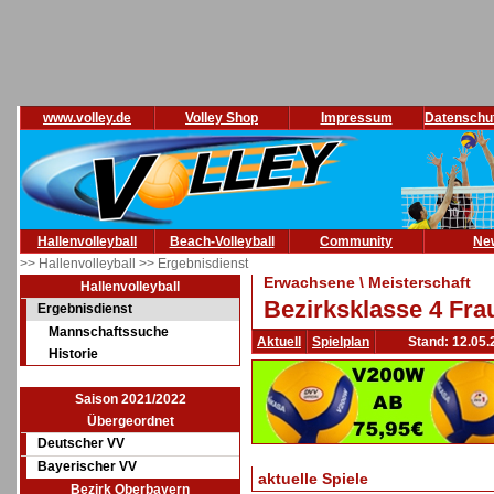
www.volley.de
Volley Shop
Impressum
Datenschu
Hallenvolleyball
Beach-Volleyball
Community
Ne
>> Hallenvolleyball
>> Ergebnisdienst
Erwachsene \ Meisterschaft
Hallenvolleyball
Bezirksklasse 4 Fra
Ergebnisdienst
Mannschaftssuche
Aktuell
Spielplan
Stand: 12.05.
Historie
Saison 2021/2022
Übergeordnet
Deutscher VV
Bayerischer VV
aktuelle Spiele
Bezirk Oberbayern