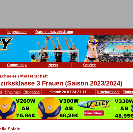
Impressum
Datenschutzerklärung
Community
News
Service
achsene \ Meisterschaft
zirksklasse 3 Frauen (Saison 2023/2024)
ll
Spielplan
Prognose
Stand: 20.03.24 21:11
Druckansicht
Einbe
elle Spiele