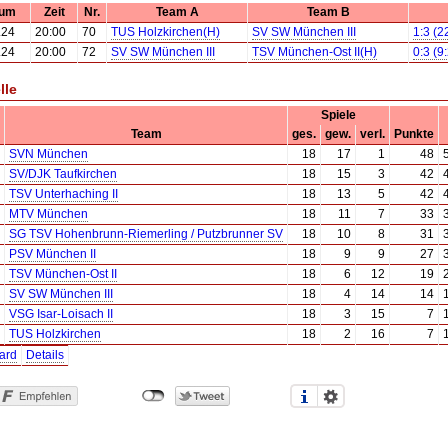
tum
Zeit
Nr.
Team A
Team B
.24
20:00
70
TUS Holzkirchen(H)
SV SW München III
1:3 (2
.24
20:00
72
SV SW München III
TSV München-Ost II(H)
0:3 (9
lle
Spiele
Team
ges.
gew.
verl.
Punkte
SVN München
18
17
1
48
SV/DJK Taufkirchen
18
15
3
42
TSV Unterhaching II
18
13
5
42
MTV München
18
11
7
33
SG TSV Hohenbrunn-Riemerling / Putzbrunner SV
18
10
8
31
PSV München II
18
9
9
27
TSV München-Ost II
18
6
12
19
SV SW München III
18
4
14
14
VSG Isar-Loisach II
18
3
15
7
TUS Holzkirchen
18
2
16
7
ard
Details