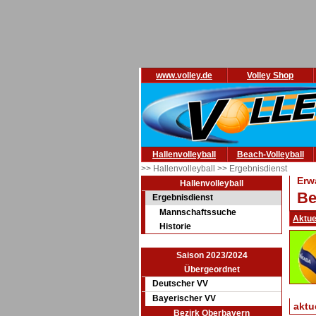
www.volley.de
Volley Shop
Hallenvolleyball
Beach-Volleyball
>> Hallenvolleyball
>> Ergebnisdienst
Erw
Hallenvolleyball
Be
Ergebnisdienst
Mannschaftssuche
Aktue
Historie
Saison 2023/2024
Übergeordnet
Deutscher VV
Bayerischer VV
aktu
Bezirk Oberbayern