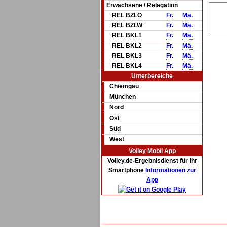
Erwachsene \ Relegation
REL BZLO
Fr.
Mä.
REL BZLW
Fr.
Mä.
REL BKL1
Fr.
Mä.
REL BKL2
Fr.
Mä.
REL BKL3
Fr.
Mä.
REL BKL4
Fr.
Mä.
Unterbereiche
Chiemgau
München
Nord
Ost
Süd
West
Volley Mobil App
Volley.de-Ergebnisdienst für Ihr
Smartphone
Informationen zur
App