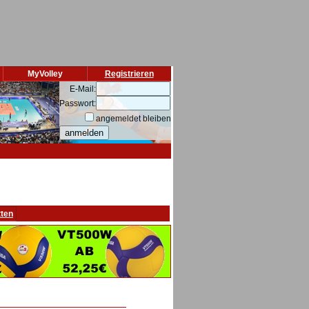
MyVolley
Registrieren
E-Mail:
Passwort:
angemeldet bleiben
tten