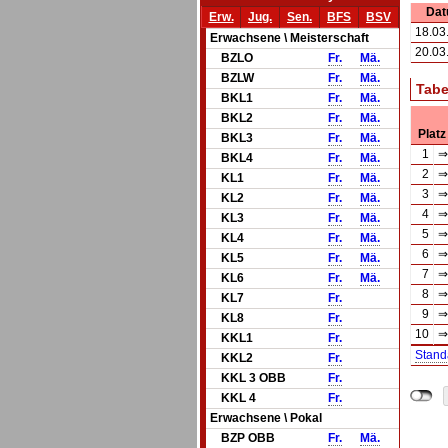
Da
Erw.
Jug.
Sen.
BFS
BSV
18.03
Erwachsene \ Meisterschaft
20.03
BZLO
Fr.
Mä.
BZLW
Fr.
Mä.
Tabe
BKL1
Fr.
Mä.
BKL2
Fr.
Mä.
Platz
BKL3
Fr.
Mä.
1
⇒
BKL4
Fr.
Mä.
2
⇒
KL1
Fr.
Mä.
3
⇒
KL2
Fr.
Mä.
4
⇒
KL3
Fr.
Mä.
5
⇒
KL4
Fr.
Mä.
6
⇒
KL5
Fr.
Mä.
7
⇒
KL6
Fr.
Mä.
8
⇒
KL7
Fr.
9
⇒
KL8
Fr.
10
⇒
KKL1
Fr.
Stand
KKL2
Fr.
KKL 3 OBB
Fr.
KKL 4
Fr.
Erwachsene \ Pokal
BZP OBB
Fr.
Mä.