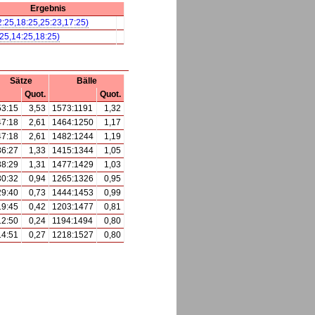
Ergebnis
2:25,18:25,25:23,17:25)
:25,14:25,18:25)
Sätze
Bälle
Quot.
Quot.
53:15
3,53
1573:1191
1,32
47:18
2,61
1464:1250
1,17
47:18
2,61
1482:1244
1,19
36:27
1,33
1415:1344
1,05
38:29
1,31
1477:1429
1,03
30:32
0,94
1265:1326
0,95
29:40
0,73
1444:1453
0,99
19:45
0,42
1203:1477
0,81
12:50
0,24
1194:1494
0,80
14:51
0,27
1218:1527
0,80