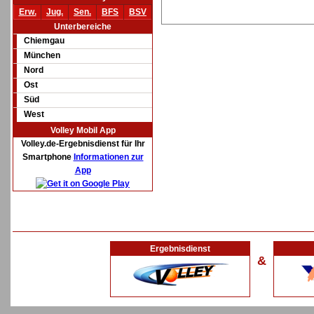
Erw.
Jug.
Sen.
BFS
BSV
Unterbereiche
Chiemgau
München
Nord
Ost
Süd
West
Volley Mobil App
Volley.de-Ergebnisdienst für Ihr
Smartphone
Informationen zur
App
Ergebnisdienst
&