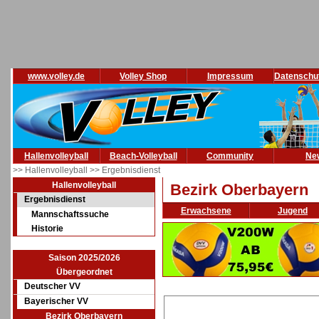
www.volley.de
Volley Shop
Impressum
Datenschu
Hallenvolleyball
Beach-Volleyball
Community
Ne
>> Hallenvolleyball
>> Ergebnisdienst
Hallenvolleyball
Bezirk Oberbayern
Ergebnisdienst
Erwachsene
Jugend
Mannschaftssuche
Historie
Saison 2025/2026
Übergeordnet
Deutscher VV
Bayerischer VV
Bezirk Oberbayern