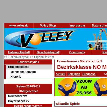
www.volley.de
Volley Shop
Impressum
Datenschu
Hallenvolleyball
Beach-Volleyball
Community
Ne
>> Hallenvolleyball
>> Ergebnisdienst
Erwachsene \ Meisterschaft
Hallenvolleyball
Bezirksklasse NO M
Ergebnisdienst
Mannschaftssuche
Aktuell
Spielplan
Prognose
St
Historie
Saison 2016/2017
Übergeordnet
Deutscher VV
Bayerischer VV
aktuelle Spiele
Bezirk Niederbayern