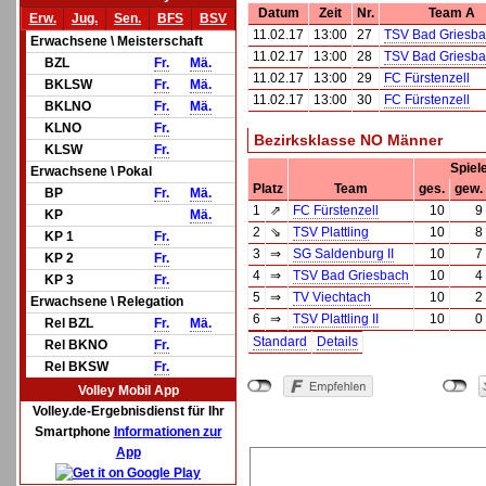
Datum
Zeit
Nr.
Team A
Erw.
Jug.
Sen.
BFS
BSV
11.02.17
13:00
27
TSV Bad Griesba
Erwachsene \ Meisterschaft
11.02.17
13:00
28
TSV Bad Griesba
BZL
Fr.
Mä.
11.02.17
13:00
29
FC Fürstenzell
BKLSW
Fr.
Mä.
11.02.17
13:00
30
FC Fürstenzell
BKLNO
Fr.
Mä.
KLNO
Fr.
Bezirksklasse NO Männer
KLSW
Fr.
Spiel
Erwachsene \ Pokal
Platz
Team
ges.
gew.
BP
Fr.
Mä.
1
⇗
FC Fürstenzell
10
9
KP
Mä.
2
⇘
TSV Plattling
10
8
KP 1
Fr.
3
⇒
SG Saldenburg II
10
7
KP 2
Fr.
4
⇒
TSV Bad Griesbach
10
4
KP 3
Fr.
5
⇒
TV Viechtach
10
2
Erwachsene \ Relegation
6
⇒
TSV Plattling II
10
0
Rel BZL
Fr.
Mä.
Standard
Details
Rel BKNO
Fr.
Rel BKSW
Fr.
Volley Mobil App
Volley.de-Ergebnisdienst für Ihr
Smartphone
Informationen zur
App