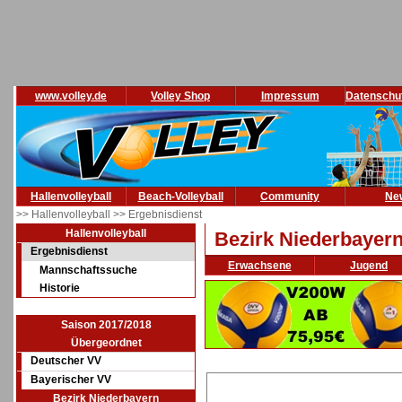
www.volley.de
Volley Shop
Impressum
Datenschu
Hallenvolleyball
Beach-Volleyball
Community
Ne
>> Hallenvolleyball
>> Ergebnisdienst
Hallenvolleyball
Bezirk Niederbayer
Ergebnisdienst
Erwachsene
Jugend
Mannschaftssuche
Historie
Saison 2017/2018
Übergeordnet
Deutscher VV
Bayerischer VV
Bezirk Niederbayern