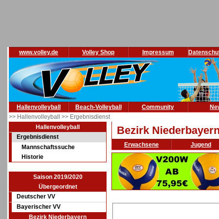
www.volley.de
Volley Shop
Impressum
Datenschu
Hallenvolleyball
Beach-Volleyball
Community
Ne
>> Hallenvolleyball
>> Ergebnisdienst
Hallenvolleyball
Bezirk Niederbayer
Ergebnisdienst
Erwachsene
Jugend
Mannschaftssuche
Historie
Saison 2019/2020
Übergeordnet
Deutscher VV
Bayerischer VV
Bezirk Niederbayern