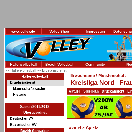
www.volley.de
Volley Shop
Impressum
Datenschu
Hallenvolleyball
Beach-Volleyball
Community
Ne
>> Hallenvolleyball
>> Ergebnisdienst
Erwachsene \ Meisterschaft
Hallenvolleyball
Kreisliga Nord Frau
Ergebnisdienst
Mannschaftssuche
Aktuell
Spielplan
Druckansicht
Ei
Historie
Saison 2011/2012
Übergeordnet
Deutscher VV
Bayerischer VV
aktuelle Spiele
Bezirk Schwaben