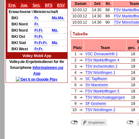
Datum
Zeit
Nr.
Team
Erw.
Jug.
Sen.
BFS
BSV
10.03.12
14:30
88
FSV Marktoffi
Erwachsene \ Meisterschaft
10.03.12
14:30
89
FSV Marktoffi
BKl
Fr.
Mä.
Mä.
10.03.12
14:30
90
TSV Mönchsde
BKl Nord
Fr.
BKl Nord
Fr.
Fr.
Mä.
Tabelle
BKl Ost
Fr.
Fr.
S
BKl Süd
Fr.
Fr.
Fr.
Mä.
Platz
Team
ges.
BKl West
Fr.
Fr.
1
⇒
VSC Donauwörth 1
18
Volley Mobil App
2
⇒
FSV Marktoffingen 4
18
Volley.de-Ergebnisdienst für Ihr
3
⇒
TSV Inchenhofen 2
18
Smartphone
Informationen zur
4
⇒
TSV Nördlingen 1
18
App
5
⇒
SC Tapfheim
18
6
⇒
SV Marxheim
18
7
⇒
FSV Marktoffingen 5
18
8
⇒
TSV Mönchsdeggingen
18
9
⇒
SF Gosheim
18
10
⇒
TSV Nördlingen 2
18