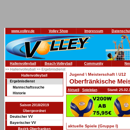
www.volley.de
Volley Shop
Impressum
Datenschu
Hallenvolleyball
Beach-Volleyball
Community
Ne
>> Hallenvolleyball
>> Ergebnisdienst
Jugend \ Meisterschaft \ U12
Hallenvolleyball
Oberfränkische Meis
Ergebnisdienst
Mannschaftssuche
Aktuell
Spielplan
Stand: 25.02.
Historie
Saison 2018/2019
Übergeordnet
Deutscher VV
Bayerischer VV
aktuelle Spiele (Gruppe I)
Bezirk Oberfranken