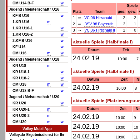
OM U14 B-F
w
Spiele
Jugend \ Meisterschaft \ U16
Platz
Team
ges.
gew.
KF B U16
w
1
⇒
VC 06 Hirschaid
2
2
1.KR U16
m
2
⇒
BSV 98 Bayreuth
2
1
1.KR U16-1
w
3
⇒
VC 06 Hirschaid II
2
0
1.KR U16-2
w
2.KF B U16
w
aktuelle Spiele (Halbfinale I)
KF U16
w
Datum
Zeit
OM U16
m
w
24.02.19
10:00
7
Jugend \ Meisterschaft \ U18
KR U18
m
aktuelle Spiele (Halbfinale II)
KR U18-1
w
KR U18-2
w
Datum
Zeit
Nr
OM U18
m
w
24.02.19
10:00
8
OM U18 B-F
w
Jugend \ Meisterschaft \ U20
aktuelle Spiele (Platzierungsru
KR U20
w
Datum
Zeit
Nr
KR U20-1
m
24.02.19
KR U20-2
m
10:00
9
OM U20
m
w
24.02.19
10:00
10
Volley Mobil App
24.02.19
Volley.de-Ergebnisdienst für Ihr
10:00
11