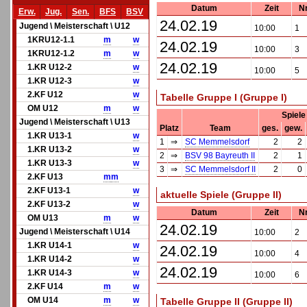
Datum
Zeit
Nr
Erw.
Jug.
Sen.
BFS
BSV
24.02.19
Jugend \ Meisterschaft \ U12
10:00
1
1KRU12-1.1
m
w
24.02.19
10:00
3
1KRU12-1.2
m
w
24.02.19
1.KR U12-2
w
10:00
5
1.KR U12-3
w
2.KF U12
w
Tabelle Gruppe I (Gruppe I)
OM U12
m
w
Spiele
Jugend \ Meisterschaft \ U13
Platz
Team
ges.
gew.
1.KR U13-1
w
1
⇒
SC Memmelsdorf
2
2
1.KR U13-2
w
2
⇒
BSV 98 Bayreuth II
2
1
1.KR U13-3
w
3
⇒
SC Memmelsdorf II
2
0
2.KF U13
m
m
2.KF U13-1
w
aktuelle Spiele (Gruppe II)
2.KF U13-2
w
Datum
Zeit
Nr
OM U13
m
w
24.02.19
Jugend \ Meisterschaft \ U14
10:00
2
1.KR U14-1
w
24.02.19
10:00
4
1.KR U14-2
w
24.02.19
1.KR U14-3
w
10:00
6
2.KF U14
m
w
OM U14
m
w
Tabelle Gruppe II (Gruppe II)