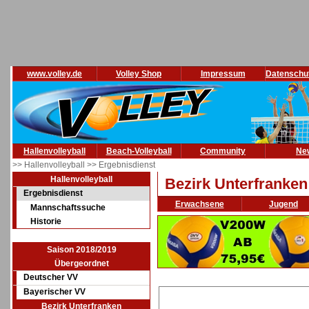
www.volley.de
Volley Shop
Impressum
Datenschu
Hallenvolleyball
Beach-Volleyball
Community
Ne
>> Hallenvolleyball
>> Ergebnisdienst
Hallenvolleyball
Bezirk Unterfranken
Ergebnisdienst
Erwachsene
Jugend
Mannschaftssuche
Historie
Saison 2018/2019
Übergeordnet
Deutscher VV
Bayerischer VV
Bezirk Unterfranken