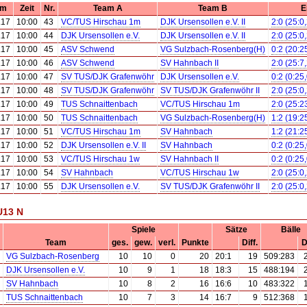
um
Zeit
Nr.
Team A
Team B
E
.17
10:00
43
VC/TUS Hirschau 1m
DJK Ursensollen e.V. II
2:0 (25:0
.17
10:00
44
DJK Ursensollen e.V.
DJK Ursensollen e.V. II
2:0 (25:0
.17
10:00
45
ASV Schwend
VG Sulzbach-Rosenberg(H)
0:2 (20:2
.17
10:00
46
ASV Schwend
SV Hahnbach II
2:0 (25:7
.17
10:00
47
SV TUS/DJK Grafenwöhr
DJK Ursensollen e.V.
0:2 (0:25
.17
10:00
48
SV TUS/DJK Grafenwöhr
SV TUS/DJK Grafenwöhr II
2:0 (25:0
.17
10:00
49
TUS Schnaittenbach
VC/TUS Hirschau 1m
2:0 (25:2
.17
10:00
50
TUS Schnaittenbach
VG Sulzbach-Rosenberg(H)
1:2 (19:2
.17
10:00
51
VC/TUS Hirschau 1m
SV Hahnbach
1:2 (21:2
.17
10:00
52
DJK Ursensollen e.V. II
SV Hahnbach
0:2 (0:25
.17
10:00
53
VC/TUS Hirschau 1w
SV Hahnbach II
0:2 (0:25
.17
10:00
54
SV Hahnbach
VC/TUS Hirschau 1w
2:0 (25:0
.17
10:00
55
DJK Ursensollen e.V.
SV TUS/DJK Grafenwöhr II
2:0 (25:0
U13 N
Spiele
Sätze
Bälle
Team
ges.
gew.
verl.
Punkte
Diff.
D
VG Sulzbach-Rosenberg
10
10
0
20
20:1
19
509:283
DJK Ursensollen e.V.
10
9
1
18
18:3
15
488:194
SV Hahnbach
10
8
2
16
16:6
10
483:322
TUS Schnaittenbach
10
7
3
14
16:7
9
512:368