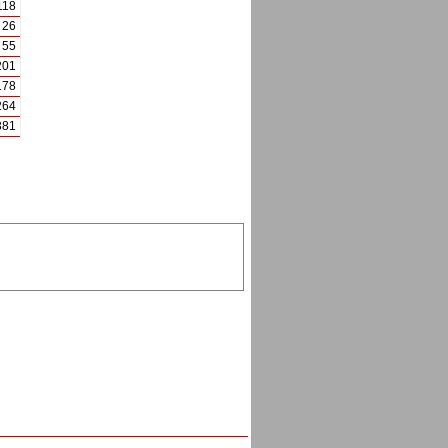
118
26
55
201
178
264
381