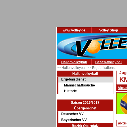
www.volley.de
Volley Shop
Hallenvolleyball
Beach-Volleyball
>> Hallenvolleyball
>> Ergebnisdienst
Jug
Hallenvolleyball
KM
Ergebnisdienst
Mannschaftssuche
Aktue
Historie
Saison 2016/2017
Übergeordnet
Deutscher VV
Bayerischer VV
aktu
Bezirk Oberpfalz