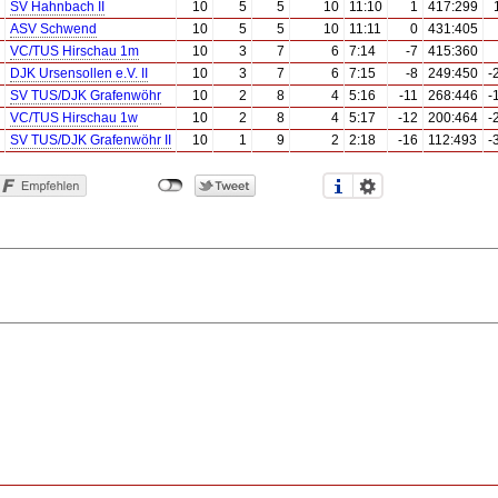
SV Hahnbach II
10
5
5
10
11:10
1
417:299
ASV Schwend
10
5
5
10
11:11
0
431:405
VC/TUS Hirschau 1m
10
3
7
6
7:14
-7
415:360
DJK Ursensollen e.V. II
10
3
7
6
7:15
-8
249:450
-
SV TUS/DJK Grafenwöhr
10
2
8
4
5:16
-11
268:446
-
VC/TUS Hirschau 1w
10
2
8
4
5:17
-12
200:464
-
SV TUS/DJK Grafenwöhr II
10
1
9
2
2:18
-16
112:493
-