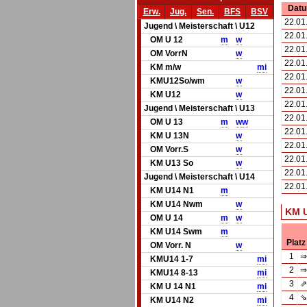
Dat
Erw.
Jug.
Sen.
BFS
BSV
22.01
Jugend \ Meisterschaft \ U12
22.01
OM U 12
m
w
22.01
OM VorrN
w
22.01
KM m/w
mi
22.01
KMU12So/wm
w
22.01
KM U12
w
22.01
Jugend \ Meisterschaft \ U13
22.01
OM U 13
m
w
w
22.01
KM U 13N
w
22.01
OM Vorr.S
w
22.01
KM U13 So
w
22.01
Jugend \ Meisterschaft \ U14
22.01
KM U14 N1
m
KM U14 Nwm
w
KM 
OM U 14
m
w
KM U14 Swm
m
Platz
OM Vorr. N
w
1
⇒
KMU14 1-7
mi
2
⇒
KMU14 8-13
mi
3
⇗
KM U 14 N1
mi
4
⇘
KM U14 N2
mi