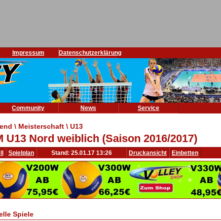
Impressum
Datenschutzerklärung
Community
News
Service
end \ Meisterschaft \ U13
 U13 Nord weiblich (Saison 2016/2017)
ll
Spielplan
Stand: 25.01.17 13:26
Druckansicht
Einbetten
elle Spiele