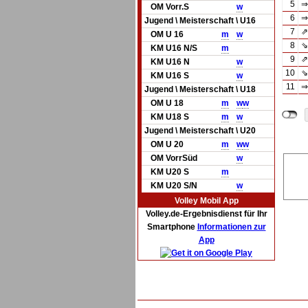
5
⇒
OM Vorr.S
w
6
⇒
Jugend \ Meisterschaft \ U16
7
⇗
OM U 16
m
w
8
⇘
KM U16 N/S
m
9
⇗
KM U16 N
w
10
⇘
KM U16 S
w
11
⇒
Jugend \ Meisterschaft \ U18
OM U 18
m
w
w
KM U18 S
m
w
Jugend \ Meisterschaft \ U20
OM U 20
m
w
w
OM VorrSüd
w
KM U20 S
m
KM U20 S/N
w
Volley Mobil App
Volley.de-Ergebnisdienst für Ihr
Smartphone
Informationen zur
App