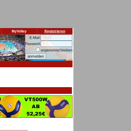
MyVolley
Registrieren
E-Mail:
Passwort:
angemeldet bleiben