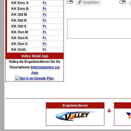
KK Ems A
Fr.
KK Ems B
Fr.
KK Old M
Fr.
KK Old N
Fr.
KK Old S
Fr.
KK Osn M
Fr.
KK Osn N
Fr.
KK Osn S
Fr.
KK Ostfr.
Fr.
Volley Mobil App
Volley.de-Ergebnisdienst für Ihr
Smartphone
Informationen zur
App
Ergebnisdienst
&