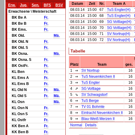
Datum
Zeit
Nr.
Team A
Erw.
Jug.
Sen.
BFS
BSV
08.03.14
15:00
67
TuS Engter(H)
Erwachsene \ Meisterschaft
08.03.14
15:00
68
TuS Engter(H)
BK Be A
Fr.
08.03.14
15:00
69
SG Voltlage(H)
BK Be B
Fr.
08.03.14
15:00
70
SG Voltlage(H)
BK Ems.
Fr.
08.03.14
15:00
71
SV Nortrup(H)
BK Old.
Mä.
08.03.14
15:00
72
SV Nortrup(H)
BK Old. N
Fr.
BK Old. S
Fr.
Tabelle
BK Osna.
Mä.
BK Osna. S
Fr.
Platz
Team
ges.
BK OstFr.
Fr.
1
⇒
SV Nortrup
16
KL Ben
Fr.
2
⇒
TuS Neuenkirchen II
16
KL Ems A
Fr.
3
⇒
TuS Engter
16
KL Ems B
Fr.
4
⇗
SG Voltlage
16
KL Old N
Fr.
Mä.
5
⇘
SV Schwagstorf
16
KL Old S
Fr.
Mä.
6
⇒
TuS Berge
16
KL Osn
Mä.
7
⇒
TV 01 Bohmte
16
KL Osn N
Fr.
8
⇒
Eintracht Neuenkirchen II
16
KL Osn S
Fr.
9
⇒
Blau-Weiß Merzen II
16
KL Ostfr
Fr.
Normal
Details
KK Ben A
Fr.
KK Ben B
Fr.