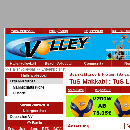
www.volley.de
Volley Shop
Impressum
Datenschu
Hallenvolleyball
Beach-Volleyball
Community
Ne
>> Hallenvolleyball
>> Ergebnisdienst
Bezirksklasse B Frauen (Saiso
Hallenvolleyball
TuS Makkabi : TuS Li
Ergebnisdienst
Mannschaftssuche
<< zurück
Allgemein
Historie
Saison 2009/2010
Übergeordnet
Deutscher VV
VV Berlin
Ansetzung
S
Erw.
Jug.
Sen.
BFS
BSV