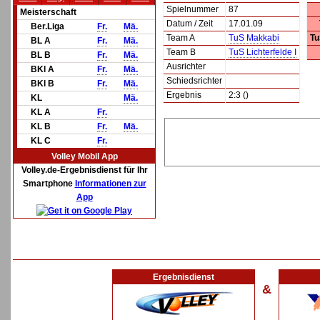
Spielnummer
87
Meisterschaft
Datum / Zeit
17.01.09
Ber.Liga
Fr.
Mä.
Team A
TuS Makkabi
Tu
BL A
Fr.
Mä.
Team B
TuS Lichterfelde I
BL B
Fr.
Mä.
Ausrichter
BKl A
Fr.
Mä.
Schiedsrichter
BKl B
Fr.
Mä.
Ergebnis
2:3 ()
KL
Mä.
KL A
Fr.
KL B
Fr.
Mä.
KL C
Fr.
Volley Mobil App
Volley.de-Ergebnisdienst für Ihr
Smartphone
Informationen zur
App
Ergebnisdienst
&