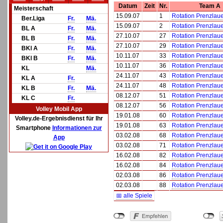
Datum
Zeit
Nr.
Team A
Meisterschaft
15.09.07
1
Rotation Prenzlaue
Ber.Liga
Fr.
Mä.
15.09.07
2
Rotation Prenzlaue
BL A
Fr.
Mä.
27.10.07
27
Rotation Prenzlaue
BL B
Fr.
Mä.
27.10.07
29
Rotation Prenzlaue
BKl A
Fr.
Mä.
10.11.07
33
Rotation Prenzlaue
BKl B
Fr.
Mä.
10.11.07
36
Rotation Prenzlaue
KL
Mä.
24.11.07
43
Rotation Prenzlaue
KL A
Fr.
24.11.07
48
Rotation Prenzlaue
KL B
Fr.
Mä.
08.12.07
51
Rotation Prenzlaue
KL C
Fr.
08.12.07
56
Rotation Prenzlaue
Volley Mobil App
19.01.08
60
Rotation Prenzlaue
Volley.de-Ergebnisdienst für Ihr
19.01.08
63
Rotation Prenzlaue
Smartphone
Informationen zur
03.02.08
68
Rotation Prenzlaue
App
03.02.08
71
Rotation Prenzlaue
16.02.08
82
Rotation Prenzlaue
16.02.08
84
Rotation Prenzlaue
02.03.08
86
Rotation Prenzlaue
02.03.08
88
Rotation Prenzlaue
📅 alle Spiele