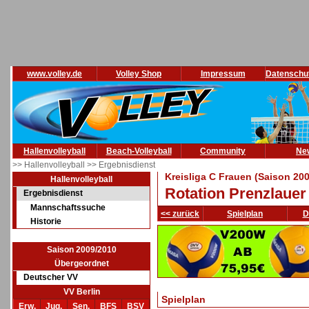
www.volley.de
Volley Shop
Impressum
Datenschu
Hallenvolleyball
Beach-Volleyball
Community
Ne
>> Hallenvolleyball
>> Ergebnisdienst
Kreisliga C Frauen (Saison 20
Hallenvolleyball
Rotation Prenzlauer
Ergebnisdienst
Mannschaftssuche
<< zurück
Spielplan
D
Historie
Saison 2009/2010
Übergeordnet
Deutscher VV
VV Berlin
Spielplan
Erw.
Jug.
Sen.
BFS
BSV