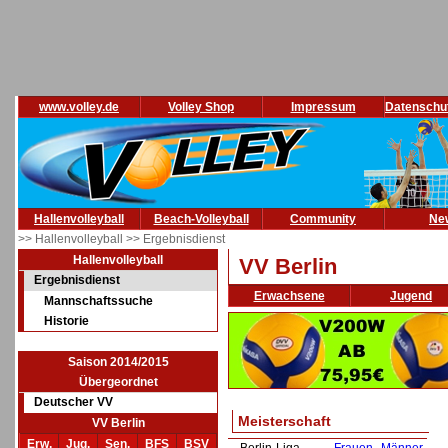
www.volley.de
Volley Shop
Impressum
Datenschu
Hallenvolleyball
Beach-Volleyball
Community
Ne
>> Hallenvolleyball
>> Ergebnisdienst
Hallenvolleyball
VV Berlin
Ergebnisdienst
Erwachsene
Jugend
Mannschaftssuche
Historie
Saison 2014/2015
Übergeordnet
Deutscher VV
Meisterschaft
VV Berlin
Erw.
Jug.
Sen.
BFS
BSV