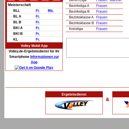
Berlin-Liga
Frauen
Männer
Meisterschaft
Bezirksliga A
Frauen
BLL
Fr.
Mä.
Bezirksliga B
Frauen
BL A
Fr.
Bezirksklasse A
Frauen
BL B
Fr.
Bezirksklasse B
Frauen
BKl A
Fr.
Kreisliga
Frauen
BKl B
Fr.
KL
Fr.
Volley Mobil App
Volley.de-Ergebnisdienst für Ihr
Smartphone
Informationen zur
App
Ergebnisdienst
&