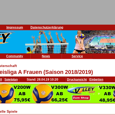
Impressum
Datenschutzerklärung
Community
News
Service
sterschaft
eisliga A Frauen (Saison 2018/2019)
ll
Spielplan
Stand: 28.04.19 10:20
Druckansicht
Einbetten
elle Spiele