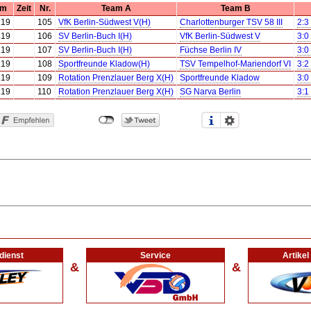
um
Zeit
Nr.
Team A
Team B
.19
105
VfK Berlin-Südwest V(H)
Charlottenburger TSV 58 III
2:3
.19
106
SV Berlin-Buch I(H)
VfK Berlin-Südwest V
3:0
.19
107
SV Berlin-Buch I(H)
Füchse Berlin IV
3:0
.19
108
Sportfreunde Kladow(H)
TSV Tempelhof-Mariendorf VI
3:2
.19
109
Rotation Prenzlauer Berg X(H)
Sportfreunde Kladow
3:0
.19
110
Rotation Prenzlauer Berg X(H)
SG Narva Berlin
3:1
dienst
Service
Artike
&
&