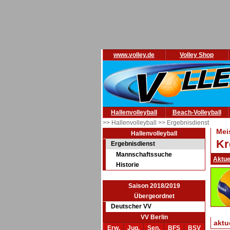
www.volley.de
Volley Shop
Hallenvolleyball
Beach-Volleyball
>> Hallenvolleyball
>> Ergebnisdienst
Mei
Hallenvolleyball
Kr
Ergebnisdienst
Mannschaftssuche
Aktue
Historie
Saison 2018/2019
Übergeordnet
Deutscher VV
VV Berlin
aktu
Erw.
Jug.
Sen.
BFS
BSV