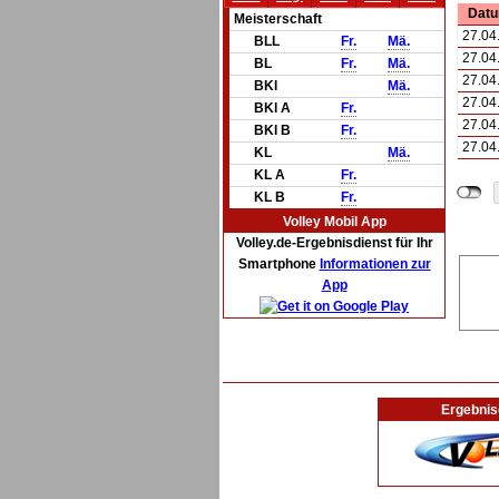
Dat
Meisterschaft
27.04
BLL
Fr.
Mä.
27.04
BL
Fr.
Mä.
27.04
BKl
Mä.
27.04
BKl A
Fr.
27.04
BKl B
Fr.
27.04
KL
Mä.
KL A
Fr.
KL B
Fr.
Volley Mobil App
Volley.de-Ergebnisdienst für Ihr
Smartphone
Informationen zur
App
Ergebnis