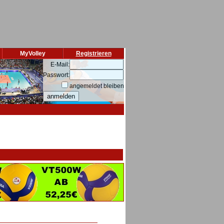
MyVolley
Registrieren
E-Mail:
Passwort:
angemeldet bleiben