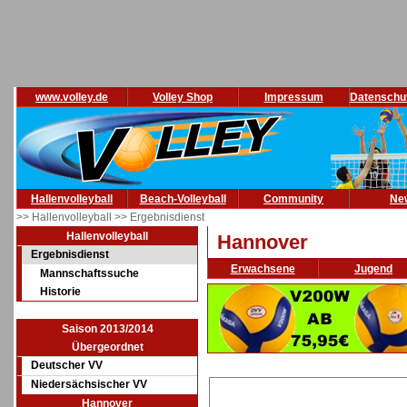
www.volley.de
Volley Shop
Impressum
Datenschu
Hallenvolleyball
Beach-Volleyball
Community
Ne
>> Hallenvolleyball
>> Ergebnisdienst
Hallenvolleyball
Hannover
Ergebnisdienst
Erwachsene
Jugend
Mannschaftssuche
Historie
Saison 2013/2014
Übergeordnet
Deutscher VV
Niedersächsischer VV
Hannover