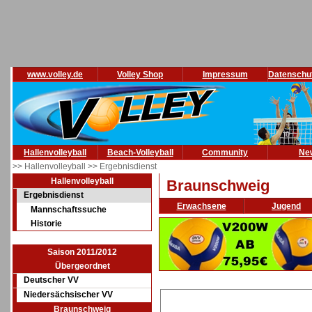
www.volley.de
Volley Shop
Impressum
Datenschu
Hallenvolleyball
Beach-Volleyball
Community
Ne
>> Hallenvolleyball
>> Ergebnisdienst
Hallenvolleyball
Braunschweig
Ergebnisdienst
Erwachsene
Jugend
Mannschaftssuche
Historie
Saison 2011/2012
Übergeordnet
Deutscher VV
Niedersächsischer VV
Braunschweig