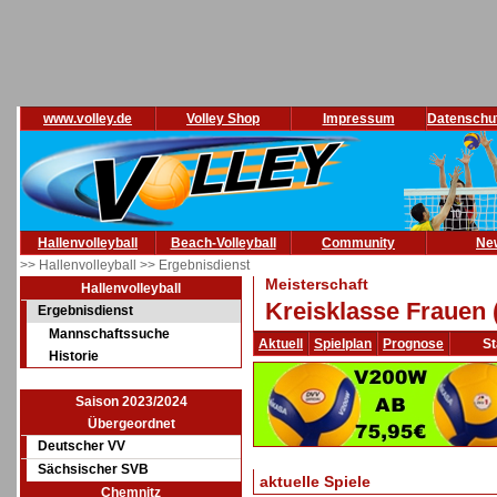
www.volley.de
Volley Shop
Impressum
Datenschu
Hallenvolleyball
Beach-Volleyball
Community
Ne
>> Hallenvolleyball
>> Ergebnisdienst
Meisterschaft
Hallenvolleyball
Kreisklasse Frauen 
Ergebnisdienst
Mannschaftssuche
Aktuell
Spielplan
Prognose
St
Historie
Saison 2023/2024
Übergeordnet
Deutscher VV
Sächsischer SVB
aktuelle Spiele
Chemnitz