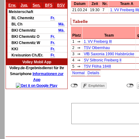
Datum
Zeit
Nr.
Team A
Erw.
Jug.
Sen.
BFS
BSV
21.03.24
19:30
7
1. VV Freiberg III
Meisterschaft
BL Chemnitz
Fr.
Tabelle
BL Ch
Mä.
BKl Chemnitz
Mä.
Platz
Team
g
BKl Chemnitz O
Fr.
1
⇒
1. VV Freiberg III
BKl Chemnitz W
Fr.
2
⇒
TSV Olbernhau
KKl
Fr.
3
⇒
VfB Saxonia 1990 Halsbrücke
Kreisunion Ch./Er.
Fr.
4
⇒
SV Siltronic Freiberg II
Volley Mobil App
5
⇒
TSV Flöha 1848
Volley.de-Ergebnisdienst für Ihr
Normal
Details
Smartphone
Informationen zur
App