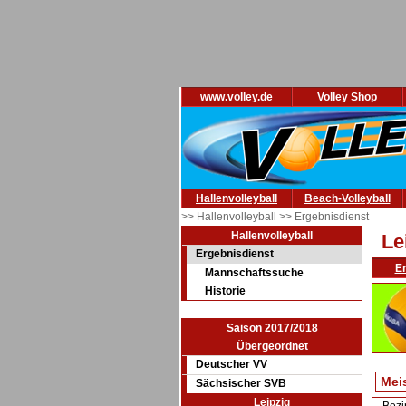
www.volley.de
Volley Shop
Hallenvolleyball
Beach-Volleyball
>> Hallenvolleyball
>> Ergebnisdienst
Hallenvolleyball
Le
Ergebnisdienst
E
Mannschaftssuche
Historie
Saison 2017/2018
Übergeordnet
Deutscher VV
Mei
Sächsischer SVB
Leipzig