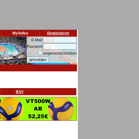
MyVolley
Registrieren
E-Mail:
Passwort:
angemeldet bleiben
BSV