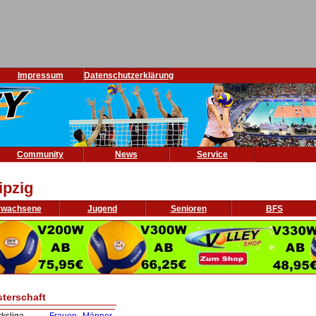
Impressum
Datenschutzerklärung
Community
News
Service
ipzig
rwachsene
Jugend
Senioren
BFS
sterschaft