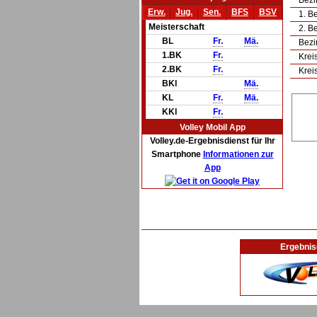
Bezi
Erw.
Jug.
Sen.
BFS
BSV
1. B
Meisterschaft
2. B
BL
Fr.
Mä.
Bezi
1.BK
Fr.
Krei
2.BK
Fr.
Krei
BKl
Mä.
KL
Fr.
Mä.
KKl
Fr.
Volley Mobil App
Volley.de-Ergebnisdienst für Ihr
Smartphone
Informationen zur
App
Ergebnis