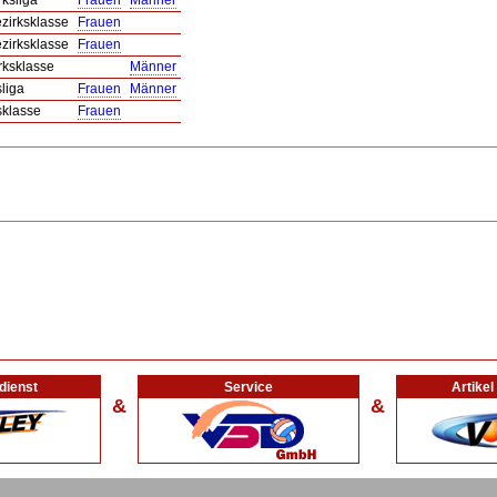
rksliga
Frauen
Männer
ezirksklasse
Frauen
ezirksklasse
Frauen
rksklasse
Männer
sliga
Frauen
Männer
sklasse
Frauen
dienst
Service
Artike
&
&