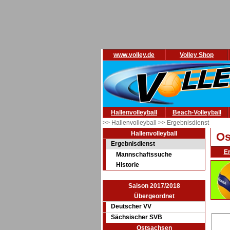
www.volley.de
Volley Shop
Hallenvolleyball
Beach-Volleyball
>> Hallenvolleyball
>> Ergebnisdienst
Hallenvolleyball
Os
Ergebnisdienst
E
Mannschaftssuche
Historie
Saison 2017/2018
Übergeordnet
Deutscher VV
Sächsischer SVB
Ostsachsen