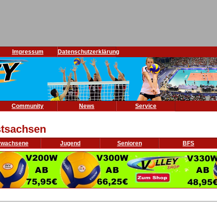
Impressum
Datenschutzerklärung
Community
News
Service
tsachsen
rwachsene
Jugend
Senioren
BFS