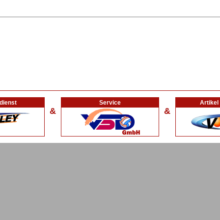
dienst
Service
Artike
&
&