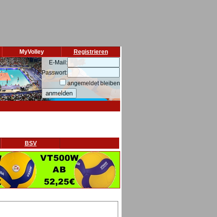
MyVolley
Registrieren
E-Mail:
Passwort:
angemeldet bleiben
BSV