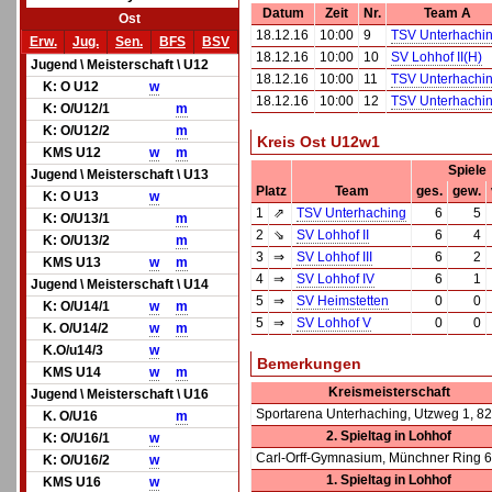
Datum
Zeit
Nr.
Team A
Ost
18.12.16
10:00
9
TSV Unterhachi
Erw.
Jug.
Sen.
BFS
BSV
18.12.16
10:00
10
SV Lohhof II(H)
Jugend \ Meisterschaft \ U12
18.12.16
10:00
11
TSV Unterhachi
K: O U12
w
18.12.16
10:00
12
TSV Unterhachi
K: O/U12/1
m
K: O/U12/2
m
Kreis Ost U12w1
KMS U12
w
m
Spiele
Jugend \ Meisterschaft \ U13
Platz
Team
ges.
gew.
K: O U13
w
1
⇗
TSV Unterhaching
6
5
K: O/U13/1
m
2
⇘
SV Lohhof II
6
4
K: O/U13/2
m
3
⇒
SV Lohhof III
6
2
KMS U13
w
m
4
⇒
SV Lohhof IV
6
1
Jugend \ Meisterschaft \ U14
5
⇒
SV Heimstetten
0
0
K: O/U14/1
w
m
5
⇒
SV Lohhof V
0
0
K. O/U14/2
w
m
K.O/u14/3
w
Bemerkungen
KMS U14
w
m
Kreismeisterschaft
Jugend \ Meisterschaft \ U16
Sportarena Unterhaching, Utzweg 1, 8
K. O/U16
m
2. Spieltag in Lohhof
K: O/U16/1
w
Carl-Orff-Gymnasium, Münchner Ring 6
K: O/U16/2
w
1. Spieltag in Lohhof
KMS U16
w