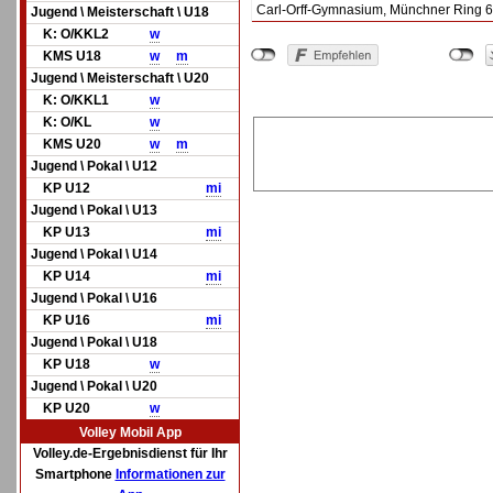
Carl-Orff-Gymnasium, Münchner Ring 6
Jugend \ Meisterschaft \ U18
K: O/KKL2
w
KMS U18
w
m
Jugend \ Meisterschaft \ U20
K: O/KKL1
w
K: O/KL
w
KMS U20
w
m
Jugend \ Pokal \ U12
KP U12
mi
Jugend \ Pokal \ U13
KP U13
mi
Jugend \ Pokal \ U14
KP U14
mi
Jugend \ Pokal \ U16
KP U16
mi
Jugend \ Pokal \ U18
KP U18
w
Jugend \ Pokal \ U20
KP U20
w
Volley Mobil App
Volley.de-Ergebnisdienst für Ihr
Smartphone
Informationen zur