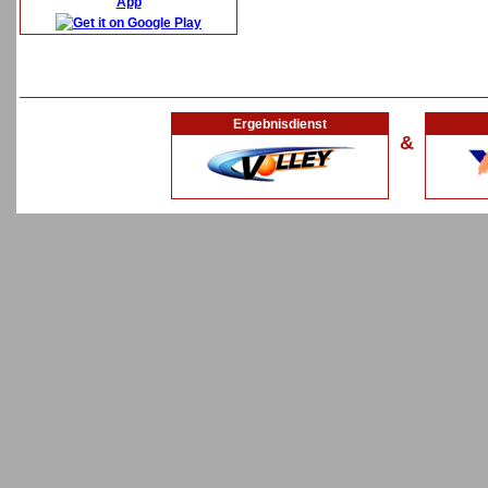
App
Ergebnisdienst
&