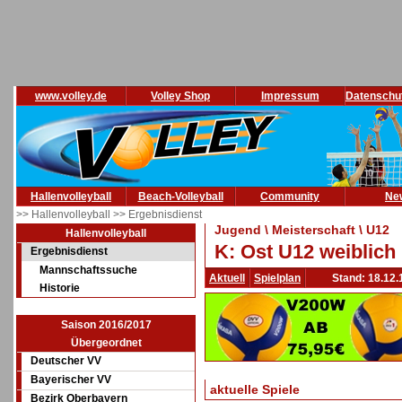
www.volley.de
Volley Shop
Impressum
Datenschu
Hallenvolleyball
Beach-Volleyball
Community
Ne
>> Hallenvolleyball
>> Ergebnisdienst
Jugend \ Meisterschaft \ U12
Hallenvolleyball
K: Ost U12 weiblich
Ergebnisdienst
Mannschaftssuche
Aktuell
Spielplan
Stand: 18.12.
Historie
Saison 2016/2017
Übergeordnet
Deutscher VV
Bayerischer VV
aktuelle Spiele
Bezirk Oberbayern