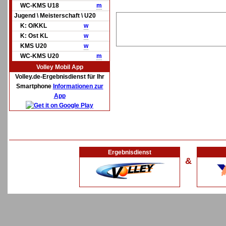
WC-KMS U18
m
Jugend \ Meisterschaft \ U20
K: O/KKL
w
K: Ost KL
w
KMS U20
w
WC-KMS U20
m
Volley Mobil App
Volley.de-Ergebnisdienst für Ihr
Smartphone
Informationen zur
App
Ergebnisdienst
&