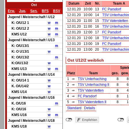
Datum
Zeit
Nr.
Team A
Ost
12.01.20
10:00
13
FC Parsdorf
Erw.
Jug.
Sen.
BFS
BSV
12.01.20
10:00
14
TSV Unterhaching
Jugend \ Meisterschaft \ U12
12.01.20
11:00
15
TSV Vaterstetten
K: O/U12 1
w
m
12.01.20
11:00
16
TSV Unterhachin
K: O/U12 2
w
m
12.01.20
12:00
17
FC Parsdorf
KMS U12
w
m
12.01.20
12:00
18
TSV Unterhachin
Jugend \ Meisterschaft \ U13
12.01.20
13:00
19
FC Parsdorf
K: O/U13/1
m
12.01.20
13:00
20
TSV Unterhaching
K: O U13/1
w
K: O/U13/2
m
Ost U12/2 weiblich
K:O/U13/2
w
Spiel
KMS U13
w
m
Platz
Team
ges.
gew.
Jugend \ Meisterschaft \ U14
1
⇒
TSV Unterhaching
8
8
K: O/U14 1
w
2
⇒
TSV Unterhaching II
8
6
K. O/U14/2
w
3
⇒
TSV Vaterstetten
8
4
KMS U14
w
4
⇒
FC Parsdorf
8
1
Jugend \ Meisterschaft \ U16
5
⇒
TSV Vaterstetten II
8
1
K. O/U16
m
Standard
Details
K: O/U16
w
KMS U16
w
m
Jugend \ Meisterschaft \ U18
KMS U18
w