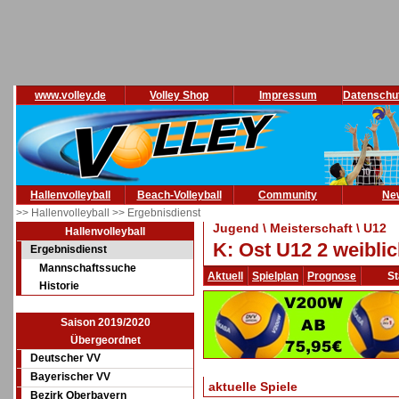
www.volley.de
Volley Shop
Impressum
Datenschu
Hallenvolleyball
Beach-Volleyball
Community
Ne
>> Hallenvolleyball
>> Ergebnisdienst
Jugend \ Meisterschaft \ U12
Hallenvolleyball
K: Ost U12 2 weibli
Ergebnisdienst
Mannschaftssuche
Aktuell
Spielplan
Prognose
St
Historie
Saison 2019/2020
Übergeordnet
Deutscher VV
Bayerischer VV
aktuelle Spiele
Bezirk Oberbayern