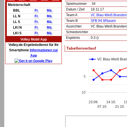
Spielnummer
34
Meisterschaft
Datum / Zeit
18.11.17
BBL
Fr.
Mä.
Team A
VC Blau-Weiß Brandenb
LL N
Fr.
Mä.
Team B
SFB 94 II/Nauen
LL S
Fr.
Mä.
Ausrichter
VC Blau-Weiß Brandenb
LKl N
Fr.
Mä.
Schiedsrichter
LKl S
Fr.
Mä.
Ergebnis
0:3 ()
Volley Mobil App
Volley.de-Ergebnisdienst für Ihr
Tabellenverlauf
Smartphone
Informationen zur
App
VC Blau-Weiß Bran
5
10
23.09.
14.10.
1
07.10.
21.10.