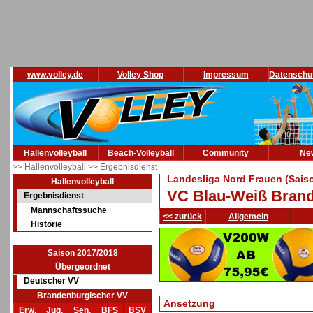
www.volley.de
Volley Shop
Impressum
Datenschu
Hallenvolleyball
Beach-Volleyball
Community
Ne
>> Hallenvolleyball
>> Ergebnisdienst
Landesliga Nord Frauen (Sais
Hallenvolleyball
VC Blau-Weiß Brande
Ergebnisdienst
Mannschaftssuche
<< zurück
Allgemein
Historie
Saison 2017/2018
Übergeordnet
Deutscher VV
Brandenburgischer VV
Ansetzung
Erw.
Jug.
Sen.
BFS
BSV