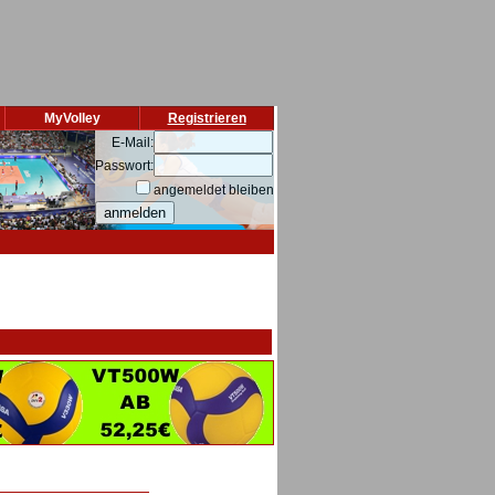
MyVolley
Registrieren
E-Mail:
Passwort:
angemeldet bleiben