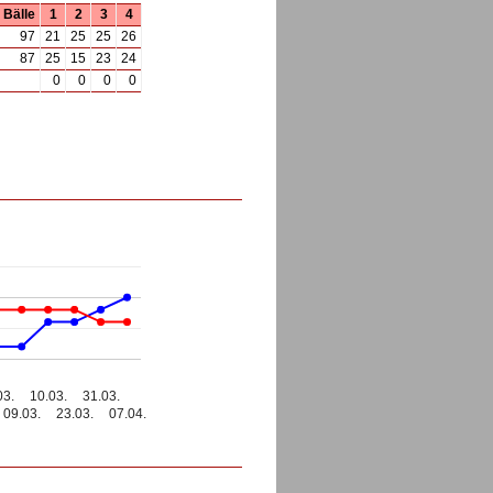
Bälle
1
2
3
4
97
21
25
25
26
87
25
15
23
24
0
0
0
0
03.
10.03.
31.03.
09.03.
23.03.
07.04.