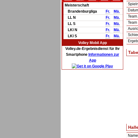
Spie
Meisterschaft
Datum 
Brandenburgliga
Fr.
Mä.
Team
LL N
Fr.
Mä.
Team
LL S
Fr.
Mä.
Ausric
LKl N
Fr.
Mä.
Schie
LKl S
Fr.
Mä.
Ergeb
Volley Mobil App
Volley.de-Ergebnisdienst für Ihr
Tabe
Smartphone
Informationen zur
App
Hall
Name