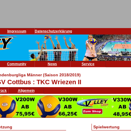
Impressum
Datenschutzerklärung
Community
News
Service
ndenburgliga Männer (Saison 2018/2019)
V Cottbus : TKC Wriezen II
rück
Allgemein
etzung
Spielwertung