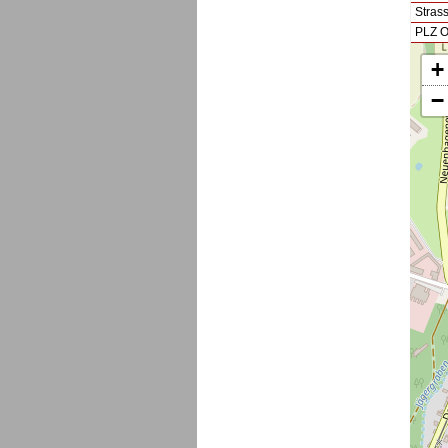
Stras
PLZ O
+
−