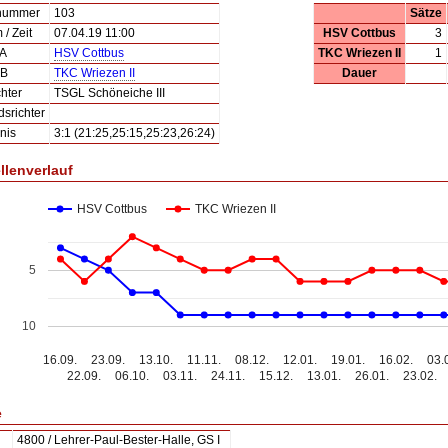
lnummer
103
Sätze
/ Zeit
07.04.19 11:00
HSV Cottbus
3
 A
HSV Cottbus
TKC Wriezen II
1
 B
TKC Wriezen II
Dauer
hter
TSGL Schöneiche III
dsrichter
nis
3:1 (21:25,25:15,25:23,26:24)
llenverlauf
HSV Cottbus
TKC Wriezen II
5
10
16.09.
23.09.
13.10.
11.11.
08.12.
12.01.
19.01.
16.02.
03.
22.09.
06.10.
03.11.
24.11.
15.12.
13.01.
26.01.
23.02.
e
4800 / Lehrer-Paul-Bester-Halle, GS I