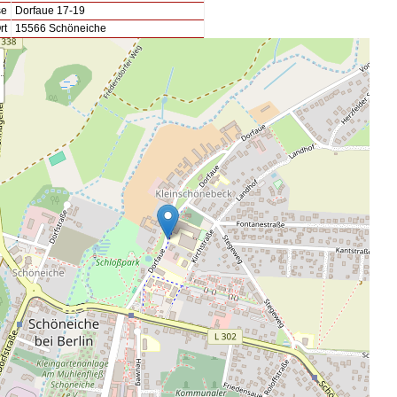
se
Dorfaue 17-19
rt
15566 Schöneiche