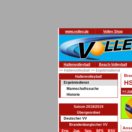
www.volley.de
Volley Shop
Hallenvolleyball
Beach-Volleyball
>> Hallenvolleyball
>> Ergebnisdienst
Bra
Hallenvolleyball
HS
Ergebnisdienst
Mannschaftssuche
<< zu
Historie
Saison 2018/2019
Übergeordnet
Deutscher VV
Brandenburgischer VV
Ans
Erw.
Jug.
Sen.
BFS
BSV