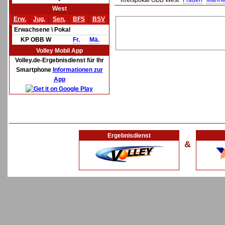
Kreispokal OBB West
Frauen
Männe
West
Erw.
Jug.
Sen.
BFS
BSV
Erwachsene \ Pokal
KP OBB W
Fr.
Mä.
Volley Mobil App
Volley.de-Ergebnisdienst für Ihr
Smartphone
Informationen zur
App
Ergebnisdienst
&