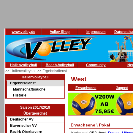
www.volley.de
Volley Shop
Impressum
Datenschu
Hallenvolleyball
Beach-Volleyball
Community
Ne
>> Hallenvolleyball
>> Ergebnisdienst
Hallenvolleyball
West
Ergebnisdienst
Erwachsene
Jugend
Mannschaftssuche
Historie
Saison 2017/2018
Übergeordnet
Deutscher VV
Erwachsene \ Pokal
Bayerischer VV
Bezirk Oberbayern