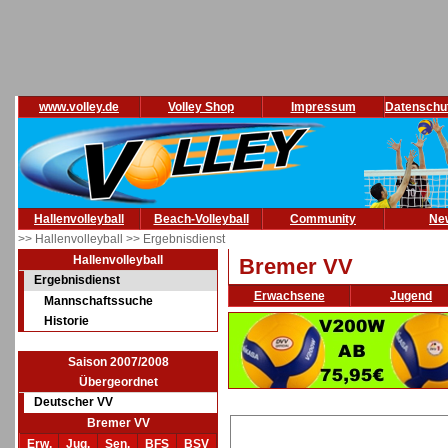
www.volley.de
Volley Shop
Impressum
Datenschu
Hallenvolleyball
Beach-Volleyball
Community
Ne
>> Hallenvolleyball
>> Ergebnisdienst
Hallenvolleyball
Bremer VV
Ergebnisdienst
Erwachsene
Jugend
Mannschaftssuche
Historie
Saison 2007/2008
Übergeordnet
Deutscher VV
Bremer VV
Erw.
Jug.
Sen.
BFS
BSV