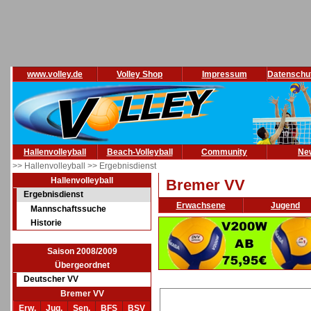
www.volley.de
Volley Shop
Impressum
Datenschu
Hallenvolleyball
Beach-Volleyball
Community
Ne
>> Hallenvolleyball
>> Ergebnisdienst
Hallenvolleyball
Bremer VV
Ergebnisdienst
Erwachsene
Jugend
Mannschaftssuche
Historie
Saison 2008/2009
Übergeordnet
Deutscher VV
Bremer VV
Erw.
Jug.
Sen.
BFS
BSV