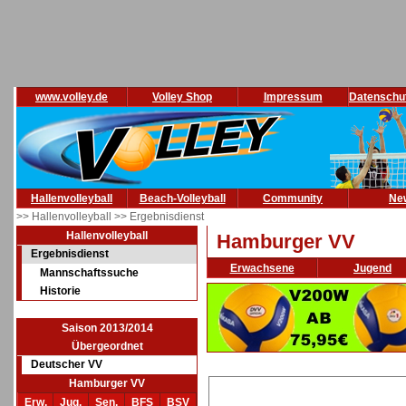
www.volley.de
Volley Shop
Impressum
Datenschu
Hallenvolleyball
Beach-Volleyball
Community
Ne
>> Hallenvolleyball
>> Ergebnisdienst
Hallenvolleyball
Hamburger VV
Ergebnisdienst
Erwachsene
Jugend
Mannschaftssuche
Historie
Saison 2013/2014
Übergeordnet
Deutscher VV
Hamburger VV
Erw.
Jug.
Sen.
BFS
BSV