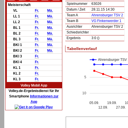
Spielnummer
63026
Meisterschaft
Datum / Zeit
28.11.15 14:30
VL
Fr.
Mä.
Team A
Ahrensburger TSV 2
LL 1
Fr.
Mä.
Team B
VG Finkenwerder 1
LL 2
Fr.
Mä.
Ausrichter
Ahrensburger TSV 2
BL 1
Fr.
Mä.
Schiedsrichter
BL 2
Fr.
Mä.
Ergebnis
3:0 ()
BL 3
Fr.
Mä.
BKl 1
Fr.
Mä.
Tabellenverlauf
BKl 2
Fr.
Mä.
BKl 3
Fr.
Ahrensburger TSV 
BKl 4
Fr.
KL 1
Fr.
KL 2
Fr.
5
KL 3
Fr.
Volley Mobil App
Volley.de-Ergebnisdienst für Ihr
10
Smartphone
Informationen zur
App
05.09.
19.09.
1
12.09.
27.09.