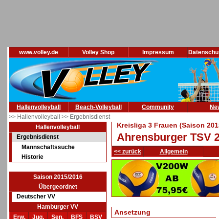
www.volley.de
Volley Shop
Impressum
Datenschu
Hallenvolleyball
Beach-Volleyball
Community
Ne
>> Hallenvolleyball
>> Ergebnisdienst
Kreisliga 3 Frauen (Saison 201
Hallenvolleyball
Ahrensburger TSV 2
Ergebnisdienst
Mannschaftssuche
<< zurück
Allgemein
Historie
Saison 2015/2016
Übergeordnet
Deutscher VV
Hamburger VV
Ansetzung
Erw.
Jug.
Sen.
BFS
BSV