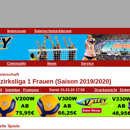
Impressum
Datenschutzerklärung
Community
News
Service
sterschaft
zirksliga 1 Frauen (Saison 2019/2020)
ll
Spielplan
Prognose
Stand: 01.03.20 17:50
Druckansicht
Einbe
elle Spiele