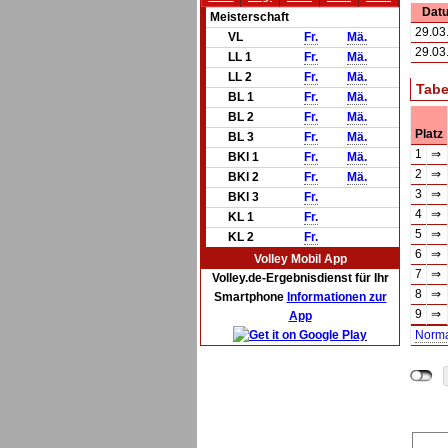
Dat
Meisterschaft
29.03
VL
Fr.
Mä.
29.03
LL 1
Fr.
Mä.
LL 2
Fr.
Mä.
Tabe
BL 1
Fr.
Mä.
BL 2
Fr.
Mä.
Platz
BL 3
Fr.
Mä.
1
⇒
BKl 1
Fr.
Mä.
2
⇒
BKl 2
Fr.
Mä.
3
⇒
BKl 3
Fr.
4
⇒
KL 1
Fr.
5
⇒
KL 2
Fr.
6
⇒
Volley Mobil App
7
⇒
Volley.de-Ergebnisdienst für Ihr
8
⇒
Smartphone
Informationen zur
9
⇒
App
Norm