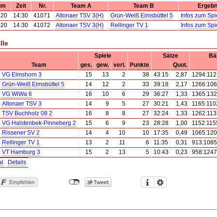
um
Zeit
Nr.
Team A
Team B
Ergebn
.20
14:30
41071
Altonaer TSV 3(H)
Grün-Weiß Eimsbüttel 5
Infos zum Spi
.20
14:30
41072
Altonaer TSV 3(H)
Rellinger TV 1
Infos zum Spi
lle
Spiele
Sätze
Bäl
Team
ges.
gew.
verl.
Punkte
Quot.
VG Elmshorn 3
15
13
2
38
43:15
2,87
1294:112
Grün-Weiß Eimsbüttel 5
14
12
2
33
39:18
2,17
1266:10
VG WiWa 6
16
10
6
29
36:27
1,33
1365:13
Altonaer TSV 3
14
9
5
27
30:21
1,43
1165:110
TSV Buchholz 08 2
16
8
8
27
32:24
1,33
1262:113
VG Halstenbek-Pinneberg 2
15
6
9
23
28:28
1,00
1152:115
Rissener SV 2
14
4
10
10
17:35
0,49
1065:12
Rellinger TV 1
13
2
11
6
11:35
0,31
913:1085
VT Hamburg 3
15
2
13
5
10:43
0,23
958:1247
al
Details