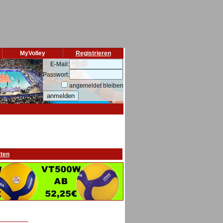
MyVolley
Registrieren
E-Mail:
Passwort:
angemeldet bleiben
tten