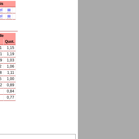
is
el
📅
el
📅
le
Quot.
1
1,15
61
1,19
29
1,03
2
1,06
8
1,11
5
1,00
02
0,89
0,84
0,77