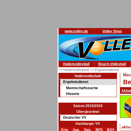
www.volley.de
Volley Shop
Hallenvolleyball
Beach-Volleyball
>> Hallenvolleyball
>> Ergebnisdienst
Mei
Hallenvolleyball
Be
Ergebnisdienst
Mannschaftssuche
Aktue
Historie
Saison 2019/2020
Übergeordnet
Deutscher VV
Hamburger VV
aktu
Erw.
Jug.
Sen.
BFS
BSV