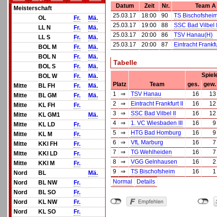
Datum
Zeit
Nr.
Team A
Meisterschaft
25.03.17
18:00
90
TS Bischofshei
OL
Fr.
Mä.
25.03.17
19:00
88
SSC Bad Vilbel I
LL N
Fr.
Mä.
25.03.17
20:00
86
TSV Hanau(H)
LL S
Fr.
Mä.
25.03.17
20:00
87
Eintracht Frankfu
BOL M
Fr.
Mä.
BOL N
Fr.
Mä.
Tabelle
BOL S
Fr.
Mä.
Spiel
BOL W
Fr.
Mä.
Platz
Team
ges.
gew.
Mitte
BL FH
Fr.
Mä.
1
⇒
TSV Hanau
16
13
Mitte
BL GM
Fr.
Mä.
2
⇒
Eintracht Frankfurt II
16
12
Mitte
KL FH
Fr.
3
⇒
SSC Bad Vilbel II
16
12
Mitte
KL GM1
Mä.
4
⇒
1. VC Wiesbaden III
16
9
Mitte
KL LD
Fr.
5
⇒
HTG Bad Homburg
16
9
Mitte
KL M
Fr.
6
⇒
VfL Marburg
16
7
Mitte
KKl FH
Fr.
7
⇒
TG Wehlheiden
16
7
Mitte
KKl LD
Fr.
8
⇒
VGG Gelnhausen
16
2
Mitte
KKl M
Fr.
9
⇒
TS Bischofsheim
16
1
Nord
BL
Mä.
Normal
Details
Nord
BL NW
Fr.
Nord
BL SO
Fr.
Nord
KL NW
Fr.
Nord
KL SO
Fr.