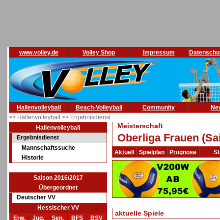
www.volley.de
Volley Shop
Impressum
Datenschu
Hallenvolleyball
Beach-Volleyball
Community
Ne
>> Hallenvolleyball
>> Ergebnisdienst
Meisterschaft
Hallenvolleyball
Oberliga Frauen (Sa
Ergebnisdienst
Mannschaftssuche
Aktuell
Spielplan
Prognose
St
Historie
Saison 2016/2017
Übergeordnet
Deutscher VV
Hessischer VV
aktuelle Spiele
Erw.
Jug.
Sen.
BFS
BSV