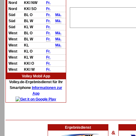
Nord
KKl NW
Fr.
Nord
KKl SO
Fr.
Süd
BL O
Fr.
Mä.
Süd
BL W
Fr.
Mä.
Süd
KL W
Fr.
West
BL O
Fr.
Mä.
West
BL W
Fr.
Mä.
West
KL
Mä.
West
KL O
Fr.
West
KL W
Fr.
West
KKl O
Fr.
West
KKl W
Fr.
Volley Mobil App
Volley.de-Ergebnisdienst für Ihr
Smartphone
Informationen zur
App
Ergebnisdienst
&