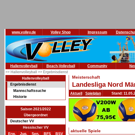
www.volley.de
Volley Shop
Impressum
Datenschu
Hallenvolleyball
Beach-Volleyball
Community
Ne
>> Hallenvolleyball
>> Ergebnisdienst
Meisterschaft
Hallenvolleyball
Landesliga Nord Män
Ergebnisdienst
Mannschaftssuche
Aktuell
Spielplan
Stand: 11.05.
Historie
Saison 2021/2022
Übergeordnet
Deutscher VV
Hessischer VV
aktuelle Spiele
Erw.
Jug.
Sen.
BFS
BSV