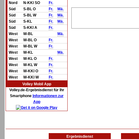
Nord
N-KKl SO
Fr.
Süd
S-BL O
Fr.
Mä.
Süd
S-BL W
Fr.
Mä.
Süd
S-KL
Fr.
Mä.
Süd
S-KKl A
Fr.
West
W-BL
Mä.
West
W-BL O
Fr.
West
W-BL W
Fr.
West
W-KL
Mä.
West
W-KL O
Fr.
West
W-KL W
Fr.
West
W-KKl O
Fr.
West
W-KKl W
Fr.
Volley Mobil App
Volley.de-Ergebnisdienst für Ihr
Smartphone
Informationen zur
App
Ergebnisdienst