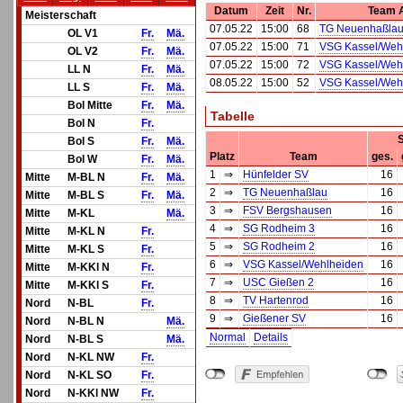
Datum
Zeit
Nr.
Team 
Meisterschaft
07.05.22
15:00
68
TG Neuenhaßlau
OL V1
Fr.
Mä.
07.05.22
15:00
71
VSG Kassel/Weh
OL V2
Fr.
Mä.
07.05.22
15:00
72
VSG Kassel/Weh
LL N
Fr.
Mä.
08.05.22
15:00
52
VSG Kassel/Weh
LL S
Fr.
Mä.
Bol Mitte
Fr.
Mä.
Tabelle
Bol N
Fr.
S
Bol S
Fr.
Mä.
Platz
Team
ges.
Bol W
Fr.
Mä.
1
⇒
Hünfelder SV
16
Mitte
M-BL N
Fr.
Mä.
2
⇒
TG Neuenhaßlau
16
Mitte
M-BL S
Fr.
Mä.
3
⇒
FSV Bergshausen
16
Mitte
M-KL
Mä.
4
⇒
SG Rodheim 3
16
Mitte
M-KL N
Fr.
5
⇒
SG Rodheim 2
16
Mitte
M-KL S
Fr.
6
⇒
VSG Kassel/Wehlheiden
16
Mitte
M-KKl N
Fr.
7
⇒
USC Gießen 2
16
Mitte
M-KKl S
Fr.
8
⇒
TV Hartenrod
16
Nord
N-BL
Fr.
9
⇒
Gießener SV
16
Nord
N-BL N
Mä.
Normal
Details
Nord
N-BL S
Mä.
Nord
N-KL NW
Fr.
Nord
N-KL SO
Fr.
Nord
N-KKl NW
Fr.