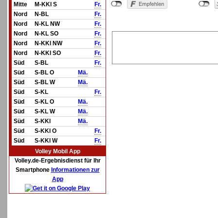
Mitte
M-KKl S
Fr.
Nord
N-BL
Fr.
Nord
N-KL NW
Fr.
Nord
N-KL SO
Fr.
Nord
N-KKl NW
Fr.
Nord
N-KKl SO
Fr.
Süd
S-BL
Fr.
Süd
S-BL O
Mä.
Süd
S-BL W
Mä.
Süd
S-KL
Fr.
Süd
S-KL O
Mä.
Süd
S-KL W
Mä.
Süd
S-KKl
Mä.
Süd
S-KKl O
Fr.
Süd
S-KKl W
Fr.
Volley Mobil App
Volley.de-Ergebnisdienst für Ihr
Smartphone
Informationen zur
App