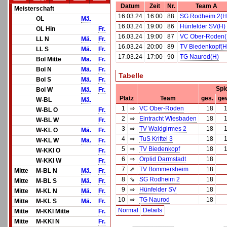
Datum
Zeit
Nr.
Team A
Meisterschaft
16.03.24
16:00
88
SG Rodheim 2(H
OL
Mä.
16.03.24
19:00
86
Hünfelder SV(H)
OL Hin
Fr.
16.03.24
19:00
87
VC Ober-Roden(
LL N
Mä.
Fr.
16.03.24
20:00
89
TV Biedenkopf(H
LL S
Mä.
Fr.
17.03.24
17:00
90
TG Naurod(H)
Bol Mitte
Mä.
Fr.
Bol N
Mä.
Fr.
Tabelle
Bol S
Mä.
Fr.
Spi
Bol W
Mä.
Fr.
Platz
Team
ges.
ge
W-BL
Mä.
1
⇒
VC Ober-Roden
18
W-BL O
Fr.
2
⇒
Eintracht Wiesbaden
18
W-BL W
Fr.
3
⇒
TV Waldgirmes 2
18
W-KL O
Mä.
Fr.
4
⇒
TuS Kriftel 3
18
W-KL W
Mä.
Fr.
5
⇒
TV Biedenkopf
18
W-KKl O
Fr.
6
⇒
Orplid Darmstadt
18
W-KKl W
Fr.
7
⇗
TV Bommersheim
18
Mitte
M-BL N
Mä.
Fr.
8
⇘
SG Rodheim 2
18
Mitte
M-BL S
Mä.
Fr.
9
⇒
Hünfelder SV
18
Mitte
M-KL N
Mä.
Fr.
10
⇒
TG Naurod
18
Mitte
M-KL S
Mä.
Fr.
Normal
Details
Mitte
M-KKl Mitte
Fr.
Mitte
M-KKl N
Fr.