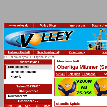
www.volley.de
Volley Shop
Impressum
Datenschu
Hallenvolleyball
Beach-Volleyball
Community
Ne
>> Hallenvolleyball
>> Ergebnisdienst
Meisterschaft
Hallenvolleyball
Oberliga Männer (Sa
Ergebnisdienst
Mannschaftssuche
Aktuell
Spielplan
Prognose
St
Historie
Saison 2023/2024
Übergeordnet
Deutscher VV
Hessischer VV
aktuelle Spiele
Erw.
Jug.
Sen.
BFS
BSV