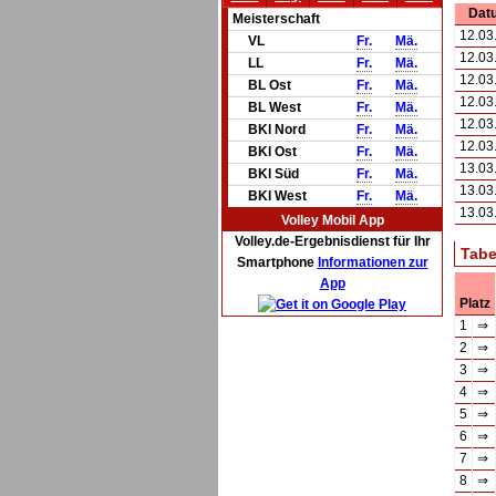
Dat
Meisterschaft
12.03
VL
Fr.
Mä.
12.03
LL
Fr.
Mä.
12.03
BL Ost
Fr.
Mä.
12.03
BL West
Fr.
Mä.
12.03
BKl Nord
Fr.
Mä.
12.03
BKl Ost
Fr.
Mä.
13.03
BKl Süd
Fr.
Mä.
13.03
BKl West
Fr.
Mä.
13.03
Volley Mobil App
Volley.de-Ergebnisdienst für Ihr
Tabe
Smartphone
Informationen zur
App
Platz
1
⇒
2
⇒
3
⇒
4
⇒
5
⇒
6
⇒
7
⇒
8
⇒