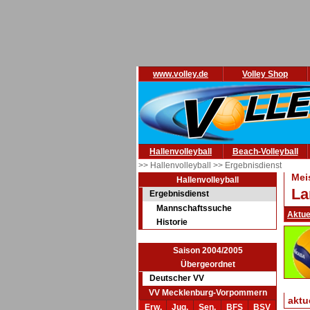
www.volley.de
Volley Shop
Hallenvolleyball
Beach-Volleyball
>> Hallenvolleyball
>> Ergebnisdienst
Mei
Hallenvolleyball
La
Ergebnisdienst
Mannschaftssuche
Aktue
Historie
Saison 2004/2005
Übergeordnet
Deutscher VV
VV Mecklenburg-Vorpommern
aktu
Erw.
Jug.
Sen.
BFS
BSV