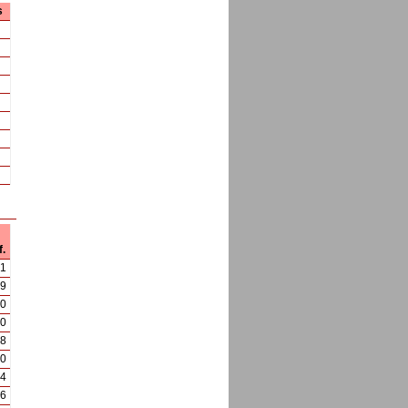
s
f.
1
9
0
40
8
00
94
46