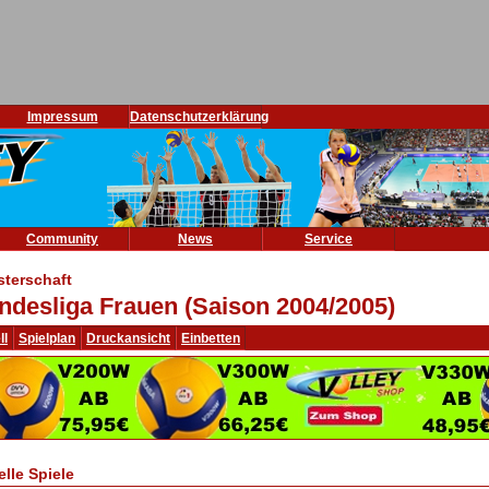
Impressum
Datenschutzerklärung
Community
News
Service
sterschaft
ndesliga Frauen (Saison 2004/2005)
ll
Spielplan
Druckansicht
Einbetten
elle Spiele