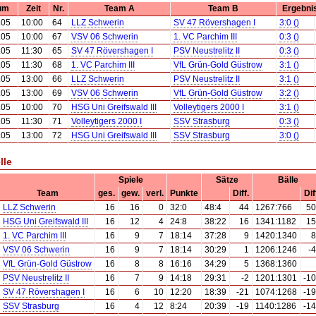
um
Zeit
Nr.
Team A
Team B
Ergebni
.05
10:00
64
LLZ Schwerin
SV 47 Rövershagen I
3:0 ()
.05
10:00
67
VSV 06 Schwerin
1. VC Parchim III
0:3 ()
.05
11:30
65
SV 47 Rövershagen I
PSV Neustrelitz II
0:3 ()
.05
11:30
68
1. VC Parchim III
VfL Grün-Gold Güstrow
3:1 ()
.05
13:00
66
LLZ Schwerin
PSV Neustrelitz II
3:1 ()
.05
13:00
69
VSV 06 Schwerin
VfL Grün-Gold Güstrow
3:2 ()
.05
10:00
70
HSG Uni Greifswald III
Volleytigers 2000 I
3:1 ()
.05
11:30
71
Volleytigers 2000 I
SSV Strasburg
0:3 ()
.05
13:00
72
HSG Uni Greifswald III
SSV Strasburg
3:0 ()
lle
Spiele
Sätze
Bälle
Team
ges.
gew.
verl.
Punkte
Diff.
Dif
LLZ Schwerin
16
16
0
32:0
48:4
44
1267:766
50
HSG Uni Greifswald III
16
12
4
24:8
38:22
16
1341:1182
15
1. VC Parchim III
16
9
7
18:14
37:28
9
1420:1340
8
VSV 06 Schwerin
16
9
7
18:14
30:29
1
1206:1246
-
VfL Grün-Gold Güstrow
16
8
8
16:16
34:29
5
1368:1360
PSV Neustrelitz II
16
7
9
14:18
29:31
-2
1201:1301
-1
SV 47 Rövershagen I
16
6
10
12:20
18:39
-21
1074:1268
-1
SSV Strasburg
16
4
12
8:24
20:39
-19
1140:1286
-1