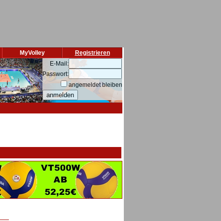
MyVolley
Registrieren
E-Mail:
Passwort:
angemeldet bleiben