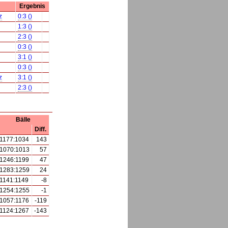
Ergebnis
z
0:3 ()
1:3 ()
2:3 ()
0:3 ()
3:1 ()
0:3 ()
z
3:1 ()
2:3 ()
Bälle
Diff.
1177:1034
143
1070:1013
57
1246:1199
47
1283:1259
24
1141:1149
-8
1254:1255
-1
1057:1176
-119
1124:1267
-143