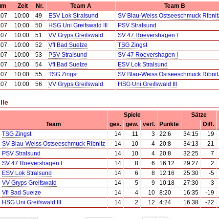
um
Zeit
Nr.
Team A
Team B
.07
10:00
49
ESV Lok Stralsund
SV Blau-Weiss Ostseeschmuck Ribnit
.07
10:00
50
HSG Uni Greifswald III
PSV Stralsund
.07
10:00
51
VV Gryps Greifswald
SV 47 Roevershagen I
.07
10:00
52
Vfl Bad Suelze
TSG Zingst
.07
10:00
53
PSV Stralsund
SV 47 Roevershagen I
.07
10:00
54
Vfl Bad Suelze
ESV Lok Stralsund
.07
10:00
55
TSG Zingst
SV Blau-Weiss Ostseeschmuck Ribnit
.07
10:00
56
VV Gryps Greifswald
HSG Uni Greifswald III
lle
Spiele
Sätze
Team
ges.
gew.
verl.
Punkte
Diff.
TSG Zingst
14
11
3
22:6
34:15
19
SV Blau-Weiss Ostseeschmuck Ribnitz
14
10
4
20:8
34:13
21
PSV Stralsund
14
10
4
20:8
32:25
7
SV 47 Roevershagen I
14
8
6
16:12
29:27
2
ESV Lok Stralsund
14
6
8
12:16
25:30
-5
VV Gryps Greifswald
14
5
9
10:18
27:30
-3
Vfl Bad Suelze
14
4
10
8:20
16:35
-19
HSG Uni Greifswald III
14
2
12
4:24
16:38
-22