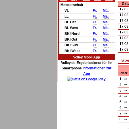
Dat
Meisterschaft
17.03
VL
Fr.
Mä.
17.03
LL
Fr.
Mä.
17.03
BL Ost
Fr.
Mä.
17.03
BL West
Fr.
Mä.
17.03
BKl Nord
Fr.
Mä.
17.03
BKl Ost
Fr.
Mä.
17.03
BKl Süd
Fr.
Mä.
17.03
BKl West
Fr.
Mä.
Volley Mobil App
Tabe
Volley.de-Ergebnisdienst für Ihr
Smartphone
Informationen zur
Platz
App
1
⇒
2
⇒
3
⇒
4
⇒
5
⇒
6
⇒
7
⇒
8
⇒