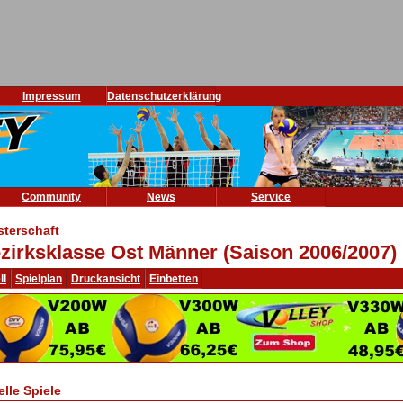
Impressum
Datenschutzerklärung
Community
News
Service
sterschaft
zirksklasse Ost Männer (Saison 2006/2007)
ll
Spielplan
Druckansicht
Einbetten
elle Spiele