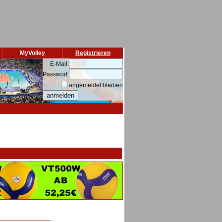
MyVolley
Registrieren
E-Mail:
Passwort:
angemeldet bleiben