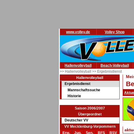
www.volley.de
Volley Shop
Hallenvolleyball
Beach-Volleyball
>> Hallenvolleyball
>> Ergebnisdienst
Mei
Hallenvolleyball
Be
Ergebnisdienst
Mannschaftssuche
Aktue
Historie
Saison 2006/2007
Übergeordnet
Deutscher VV
VV Mecklenburg-Vorpommern
aktu
Erw.
Jug.
Sen.
BFS
BSV