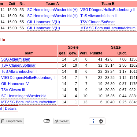
um
Zeit
Nr.
Team A
Team B
.14
15:00
53
SC Hemmingen/Westerfeld(H)
VSG Düngen/Holle/Bodenburg II
.14
15:00
54
SC Hemmingen/Westerfeld(H)
TuS Altwarmbüchen II
.14
15:00
55
GfL Hannover IV(H)
TSV Clauen/Soßmar
.14
15:00
56
GfL Hannover IV(H)
MTV SG Borsum/Harsum/Achtum
lle
Spiele
Sätze
Team
ges.
gew.
verl.
Punkte
Quot.
SSG Algermissen
14
14
0
41
42:6
7,00
115
TSV Clauen/Soßmar
14
10
4
32
35:14
2,50
116
TuS Altwarmbüchen II
14
8
6
22
28:24
1,17
101
VSG Düngen/Holle/Bodenburg II
14
7
7
22
28:25
1,12
114
GfL Hannover IV
14
7
7
19
26:30
0,87
117
TSV Giesen III
14
5
9
16
20:30
0,67
982
SC Hemmingen/Westerfeld
14
4
10
10
16:36
0,44
888
MTV SG Borsum/Harsum/Achtum
14
1
13
6
10:40
0,25
884
al
Details