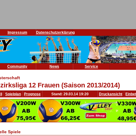
Impressum
Datenschutzerklärung
Community
News
Service
sterschaft
zirksliga 12 Frauen (Saison 2013/2014)
ll
Spielplan
Prognose
Stand: 29.03.14 19:20
Druckansicht
Einbe
elle Spiele