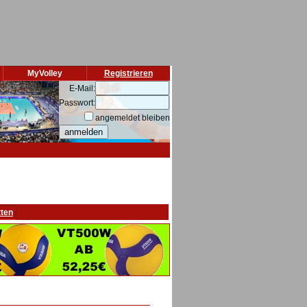
MyVolley
Registrieren
E-Mail:
Passwort:
angemeldet bleiben
tten