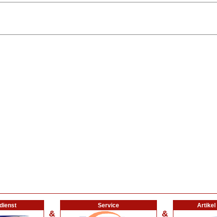
dienst
Service
Artike
&
&