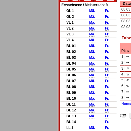
Dat
Erwachsene \ Meisterschaft
08.03
OL 1
Mä.
Fr.
08.03
OL 2
Mä.
Fr.
08.03
VL 1
Mä.
Fr.
08.03
VL 2
Mä.
Fr.
VL 3
Mä.
Fr.
Tabe
VL 4
Mä.
Fr.
BL 01
Mä.
Fr.
Platz
BL 02
Mä.
Fr.
1
⇒
BL 03
Mä.
Fr.
2
⇒
BL 04
Mä.
Fr.
3
⇗
BL 05
Mä.
Fr.
4
⇘
BL 06
Mä.
Fr.
5
⇗
BL 07
Mä.
Fr.
6
⇘
BL 08
Mä.
Fr.
7
⇒
BL 09
Mä.
Fr.
8
⇒
BL 10
Mä.
Fr.
Norm
BL 11
Mä.
Fr.
BL 12
Mä.
Fr.
BL 13
Mä.
Fr.
BL 14
Fr.
LL 1
Mä.
Fr.