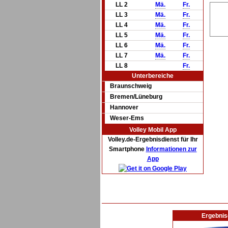
LL 2
Mä.
Fr.
LL 3
Mä.
Fr.
LL 4
Mä.
Fr.
LL 5
Mä.
Fr.
LL 6
Mä.
Fr.
LL 7
Mä.
Fr.
LL 8
Fr.
Unterbereiche
Braunschweig
Bremen/Lüneburg
Hannover
Weser-Ems
Volley Mobil App
Volley.de-Ergebnisdienst für Ihr
Smartphone
Informationen zur
App
Ergebnis