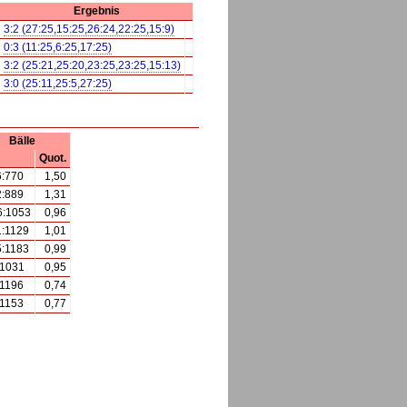
Ergebnis
3:2 (27:25,15:25,26:24,22:25,15:9)
0:3 (11:25,6:25,17:25)
3:2 (25:21,25:20,23:25,23:25,15:13)
3:0 (25:11,25:5,27:25)
Bälle
Quot.
6:770
1,50
2:889
1,31
6:1053
0,96
1:1129
1,01
5:1183
0,99
:1031
0,95
:1196
0,74
:1153
0,77