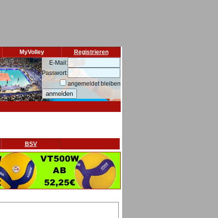
MyVolley
Registrieren
E-Mail:
Passwort:
angemeldet bleiben
BSV