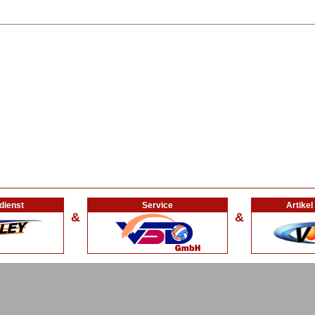
dienst
Service
Artike
&
&