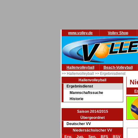
www.volley.de
Volley Shop
Hallenvolleyball
Beach-Volleyball
>> Hallenvolleyball
>> Ergebnisdienst
Hallenvolleyball
Ni
Ergebnisdienst
E
Mannschaftssuche
Historie
Saison 2014/2015
Übergeordnet
Deutscher VV
Niedersächsischer VV
Erw.
Jug.
Sen.
BFS
BSV