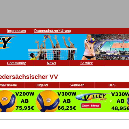
Impressum
Datenschutzerklärung
Community
News
Service
edersächsischer VV
rwachsene
Jugend
Senioren
BFS