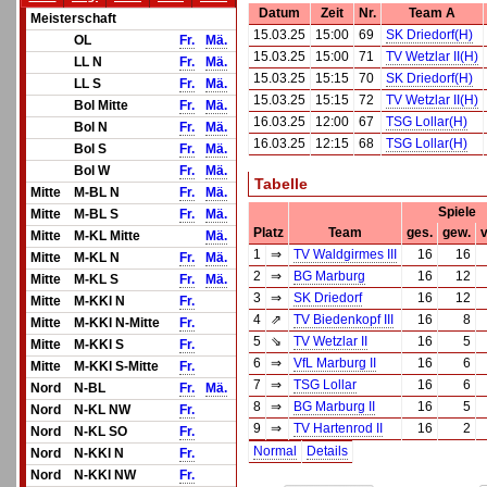
Datum
Zeit
Nr.
Team A
Meisterschaft
15.03.25
15:00
69
SK Driedorf(H)
OL
Fr.
Mä.
15.03.25
15:00
71
TV Wetzlar II(H)
LL N
Fr.
Mä.
15.03.25
15:15
70
SK Driedorf(H)
LL S
Fr.
Mä.
15.03.25
15:15
72
TV Wetzlar II(H)
Bol Mitte
Fr.
Mä.
16.03.25
12:00
67
TSG Lollar(H)
Bol N
Fr.
Mä.
16.03.25
12:15
68
TSG Lollar(H)
Bol S
Fr.
Mä.
Bol W
Fr.
Mä.
Tabelle
Mitte
M-BL N
Fr.
Mä.
Spiele
Mitte
M-BL S
Fr.
Mä.
Platz
Team
ges.
gew.
v
Mitte
M-KL Mitte
Mä.
1
⇒
TV Waldgirmes III
16
16
Mitte
M-KL N
Fr.
Mä.
2
⇒
BG Marburg
16
12
Mitte
M-KL S
Fr.
Mä.
3
⇒
SK Driedorf
16
12
Mitte
M-KKl N
Fr.
4
⇗
TV Biedenkopf III
16
8
Mitte
M-KKl N-Mitte
Fr.
5
⇘
TV Wetzlar II
16
5
Mitte
M-KKl S
Fr.
6
⇒
VfL Marburg II
16
6
Mitte
M-KKl S-Mitte
Fr.
7
⇒
TSG Lollar
16
6
Nord
N-BL
Fr.
Mä.
8
⇒
BG Marburg II
16
5
Nord
N-KL NW
Fr.
9
⇒
TV Hartenrod II
16
2
Nord
N-KL SO
Fr.
Normal
Details
Nord
N-KKl N
Fr.
Nord
N-KKl NW
Fr.