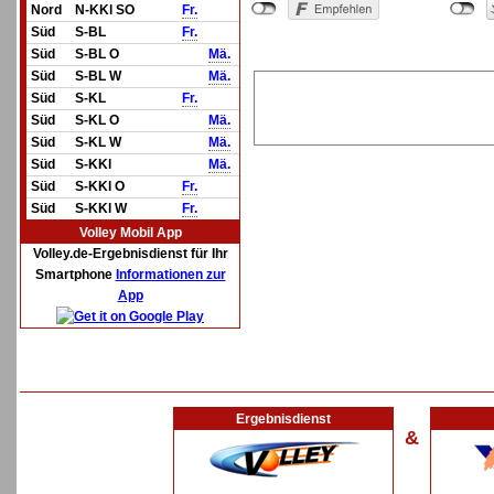
Nord
N-KKl SO
Fr.
Süd
S-BL
Fr.
Süd
S-BL O
Mä.
Süd
S-BL W
Mä.
Süd
S-KL
Fr.
Süd
S-KL O
Mä.
Süd
S-KL W
Mä.
Süd
S-KKl
Mä.
Süd
S-KKl O
Fr.
Süd
S-KKl W
Fr.
Volley Mobil App
Volley.de-Ergebnisdienst für Ihr
Smartphone
Informationen zur
App
Ergebnisdienst
&