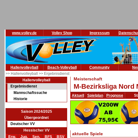
www.volley.de
Volley Shop
Impressum
Datenschu
Hallenvolleyball
Beach-Volleyball
Community
Ne
>> Hallenvolleyball
>> Ergebnisdienst
Meisterschaft
Hallenvolleyball
M-Bezirksliga Nord 
Ergebnisdienst
Mannschaftssuche
Aktuell
Spielplan
Prognose
St
Historie
Saison 2024/2025
Übergeordnet
Deutscher VV
Hessischer VV
aktuelle Spiele
Erw.
Jug.
Sen.
BFS
BSV